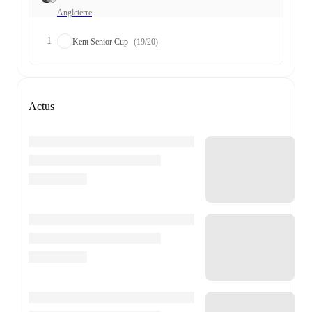
Angleterre
1
Kent Senior Cup
(19/20)
Actus