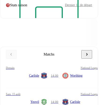
Stats saison
Dernier 11 de départ
Matchs
demain
National League
Carlisle
14:00
Worthing
sam. 15 août
National League
Yeovil
14:00
Carlisle