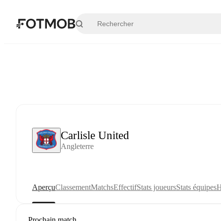
Aller au contenu principal
Carlisle United
Angleterre
Aperçu
Classement
Matchs
Effectif
Stats joueurs
Stats équipes
H
Prochain match