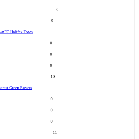
0
9
own
FC Halifax Town
0
0
0
10
orest Green Rovers
0
0
0
11