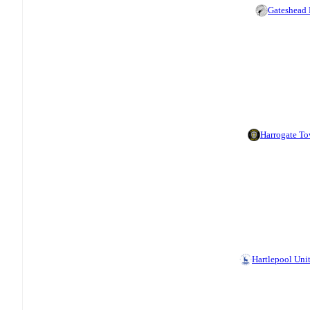
Gateshead
Harrogate T
Hartlepool Uni