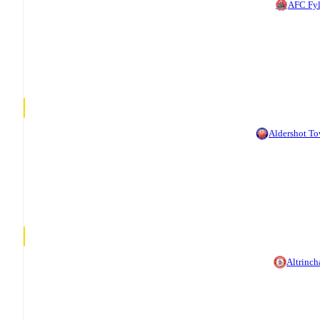
AFC Fy
Aldershot T
Altrinc