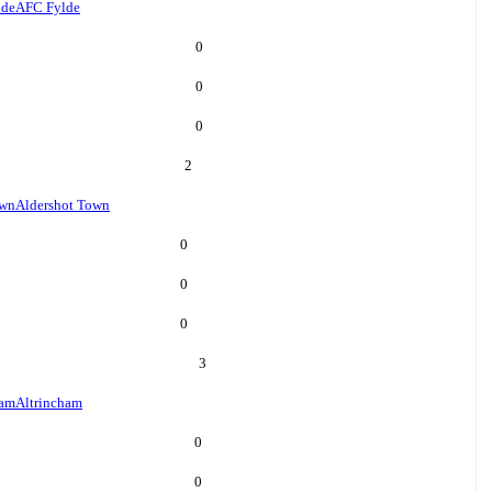
lde
AFC Fylde
0
0
0
2
own
Aldershot Town
0
0
0
3
ham
Altrincham
0
0