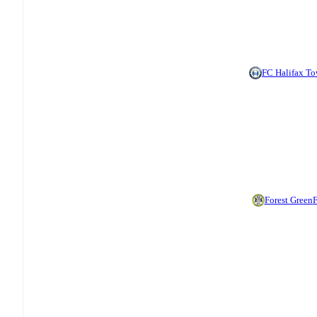
FC Halifax T
Forest Green
F