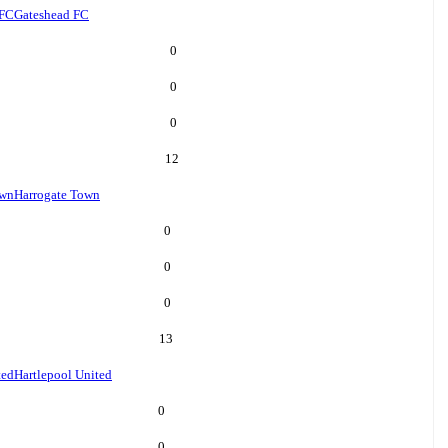
 FC
Gateshead FC
0
0
0
12
own
Harrogate Town
0
0
0
13
ted
Hartlepool United
0
0