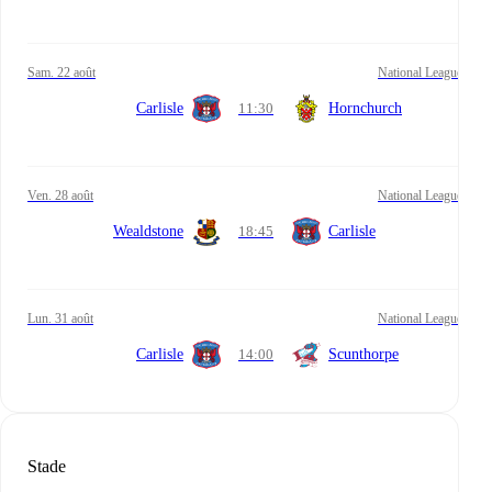
sam. 22 août
National League
Carlisle
11:30
Hornchurch
ven. 28 août
National League
Wealdstone
18:45
Carlisle
lun. 31 août
National League
Carlisle
14:00
Scunthorpe
Stade