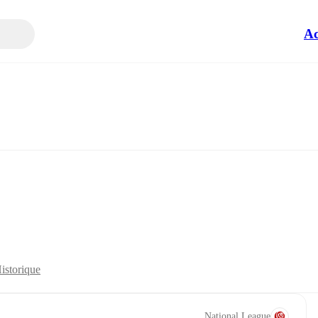
Ac
istorique
National League