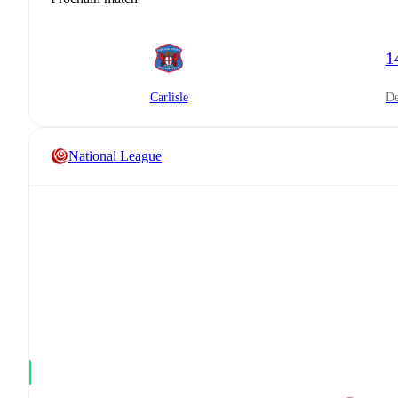
1
Carlisle
National League