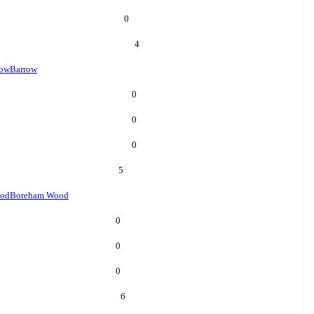
0
4
row
Barrow
0
0
0
5
od
Boreham Wood
0
0
0
6