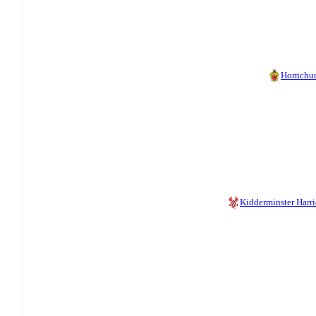
Hornchu
Kidderminster Harri