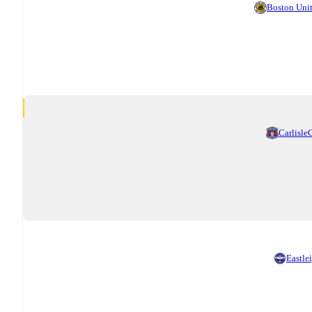
Boston Uni
Carlisle
C
Eastle