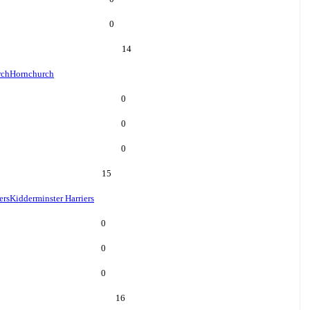
0
14
rch
Hornchurch
0
0
0
15
ers
Kidderminster Harriers
0
0
0
16