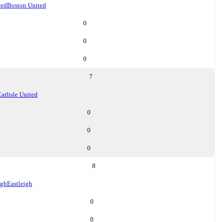
ted
Boston United
0
0
0
7
arlisle United
0
0
0
8
igh
Eastleigh
0
0