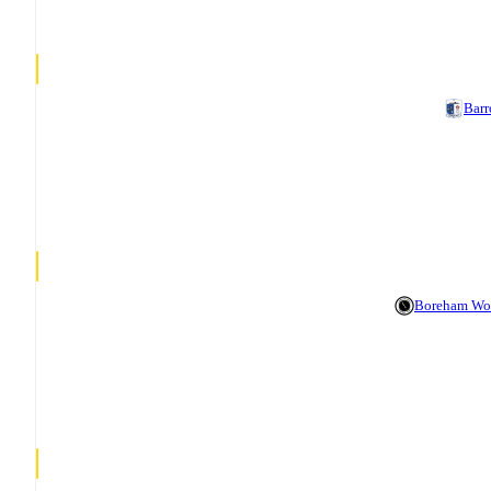
Bar
Boreham Wo