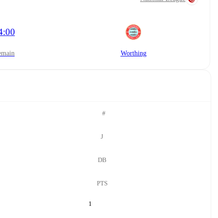
4:00
demain
Worthing
#
J
DB
PTS
1