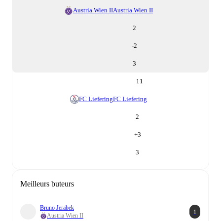
Austria Wien II
Austria Wien II
2
-2
3
11
FC Liefering
FC Liefering
2
+
3
3
Meilleurs buteurs
Bruno Jerabek
1
Austria Wien II