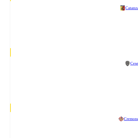
Catanz
Ces
Cremon