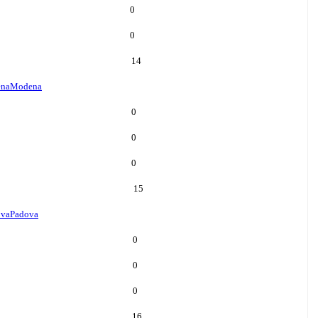
0
0
14
na
Modena
0
0
0
15
ova
Padova
0
0
0
16