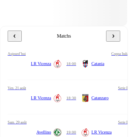
Matchs
aujourd’hui
Coppa Italia
LR Vicenza
18:00
Catania
ven. 21 août
Serie B
LR Vicenza
18:30
Catanzaro
sam. 29 août
Serie B
Avellino
19:00
LR Vicenza