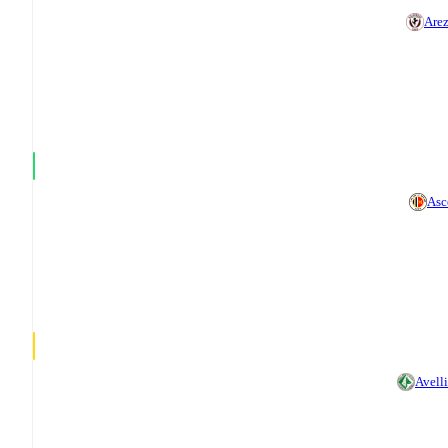
Are
Asc
Avell