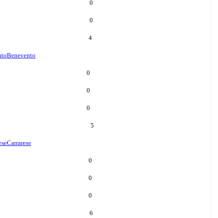
0
0
4
nto
Benevento
0
0
0
5
ese
Carrarese
0
0
0
6