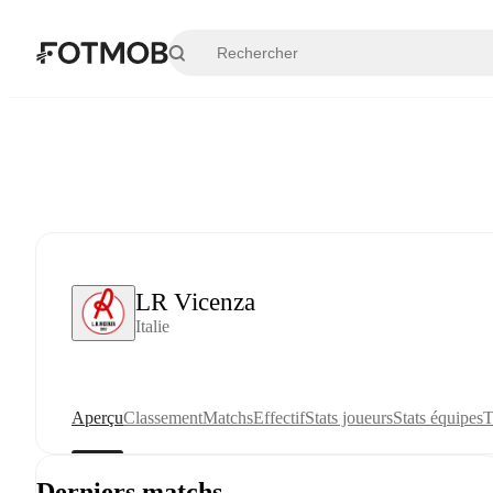
Aller au contenu principal
LR Vicenza
Italie
Aperçu
Classement
Matchs
Effectif
Stats joueurs
Stats équipes
T
Derniers matchs