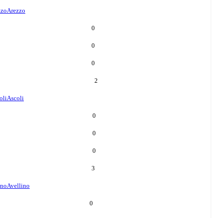
zzo
Arezzo
0
0
0
2
oli
Ascoli
0
0
0
3
ino
Avellino
0