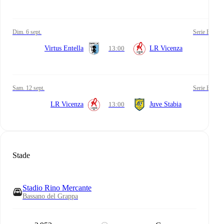
dim. 6 sept.
Serie B
Virtus Entella
13:00
LR Vicenza
sam. 12 sept.
Serie B
LR Vicenza
13:00
Juve Stabia
Stade
Stadio Rino Mercante
Bassano del Grappa