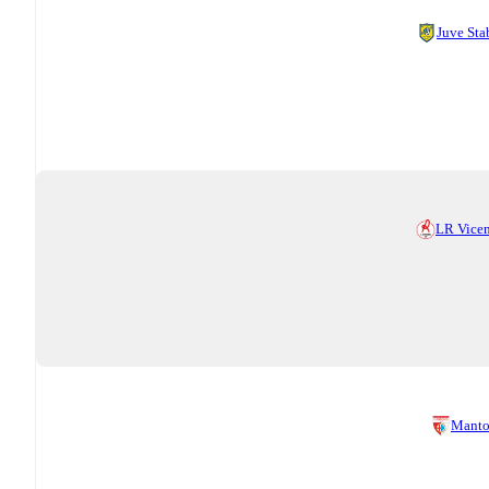
Juve Sta
LR Vice
Manto