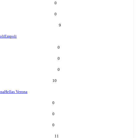
0
0
9
oli
Empoli
0
0
0
10
ona
Hellas Verona
0
0
0
11