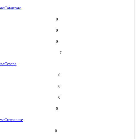
aro
Catanzaro
0
0
0
7
ena
Cesena
0
0
0
8
ese
Cremonese
0