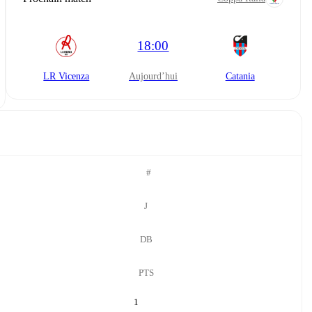
18:00
LR Vicenza
aujourd’hui
Catania
#
J
DB
PTS
1