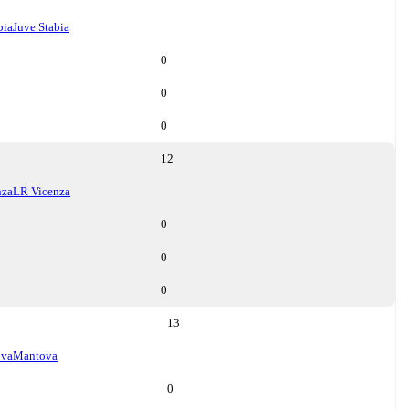
bia
Juve Stabia
0
0
0
12
nza
LR Vicenza
0
0
0
13
va
Mantova
0