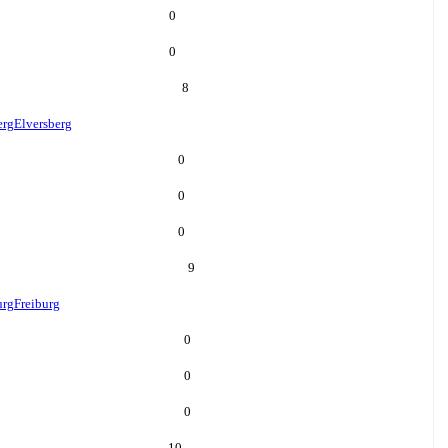
0
0
8
erg
Elversberg
0
0
0
9
urg
Freiburg
0
0
0
10