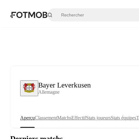
Aller au contenu principal
Bayer Leverkusen
Allemagne
Aperçu
Classement
Matchs
Effectif
Stats joueurs
Stats équipes
T
Derniers matchs