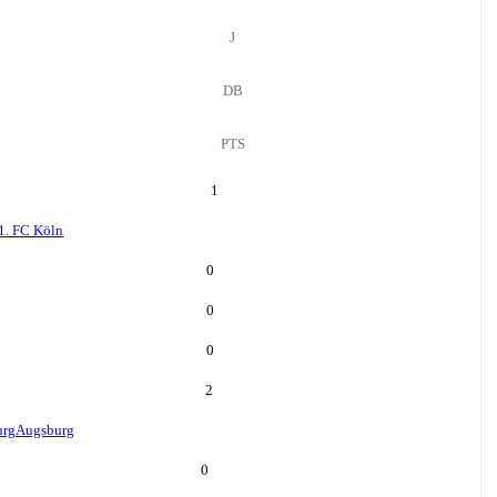
J
DB
PTS
1
1. FC Köln
0
0
0
2
urg
Augsburg
0