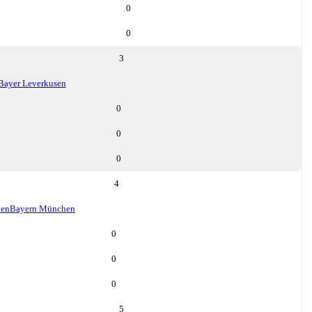
0
0
3
Bayer Leverkusen
0
0
0
4
hen
Bayern München
0
0
0
5