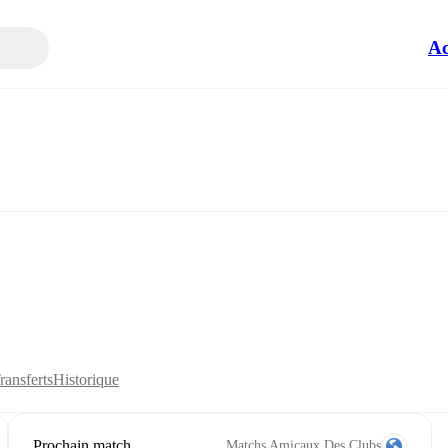
Ac
ransferts
Historique
Prochain match
Matchs Amicaux Des Clubs