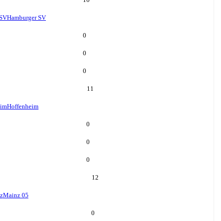
 SV
Hamburger SV
0
0
0
11
eim
Hoffenheim
0
0
0
12
z
Mainz 05
0