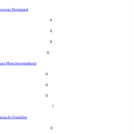
orussia Dortmund
0
0
0
6
ssia Mönchengladbach
0
0
0
7
ntracht Frankfurt
0