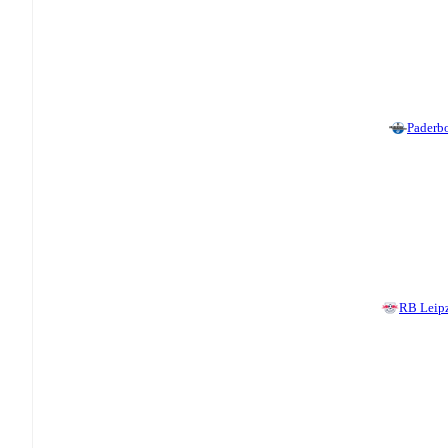
Paderb
RB Leip