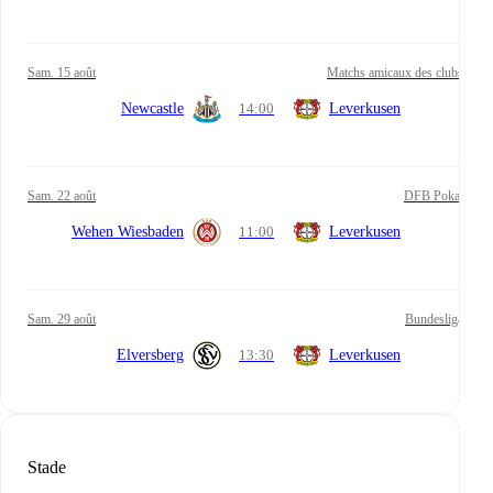
sam. 15 août
Matchs amicaux des clubs
Newcastle
14:00
Leverkusen
sam. 22 août
DFB Pokal
Wehen Wiesbaden
11:00
Leverkusen
sam. 29 août
Bundesliga
Elversberg
13:30
Leverkusen
Stade