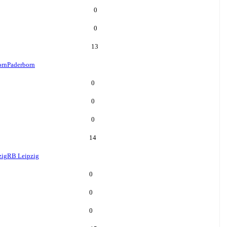
0
0
13
orn
Paderborn
0
0
0
14
zig
RB Leipzig
0
0
0