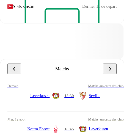
Stats saison
Dernier 11 de départ
Matchs
demain
Matchs amicaux des clubs
Leverkusen
13:30
Sevilla
mer. 12 août
Matchs amicaux des clubs
Nottm Forest
18:45
Leverkusen