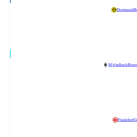
Dortmund
B
M'gladbach
Boru
Frankfurt
Ei