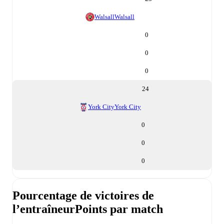
Walsall
Walsall
0
0
0
24
York City
York City
0
0
0
Pourcentage de victoires de
l’entraîneur
Points par match