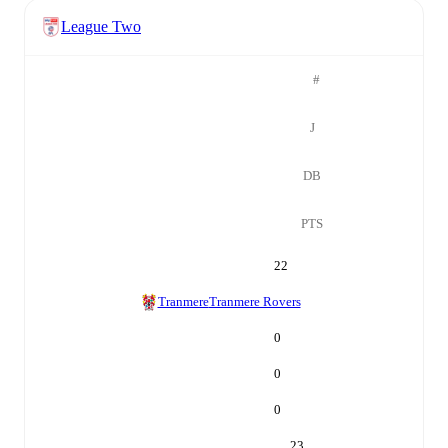
League Two
#
J
DB
PTS
22
Tranmere
Tranmere Rovers
0
0
0
23