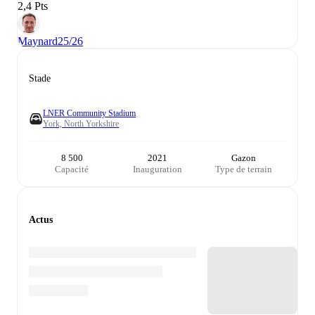
2,4 Pts
Maynard
25/26
Stade
LNER Community Stadium
York, North Yorkshire
8 500
2021
Gazon
Capacité
Inauguration
Type de terrain
Actus