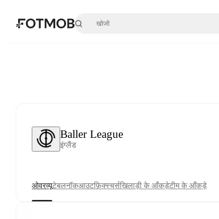
मुख्य सामग्री पर जाएँ
Baller League
इंग्लैंड
ओवरव्यू
टेबल
नॉकआउट
फ़िक्स्चर्स
खिलाड़ी के आँकड़े
टीम के आँकड़े