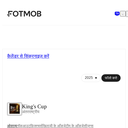
मुख्य सामग्री पर जाएँ
कैलेंडर से सिंक्रनाइज़ करें
फॉलो करो
King's Cup
अंतरराष्ट्रीय
ओवरव्यू
नॉकआउट
फ़िक्स्चर्स
खिलाड़ी के आँकड़े
टीम के आँकड़े
सीज़न्स