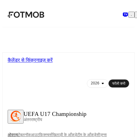
मुख्य सामग्री पर जाएँ
कैलेंडर से सिंक्रनाइज़ करें
फॉलो करो
UEFA U17 Championship
अंतरराष्ट्रीय
ओवरव्यू
टेबल
नॉकआउट
फ़िक्स्चर्स
खिलाड़ी के आँकड़े
टीम के आँकड़े
सीज़न्स