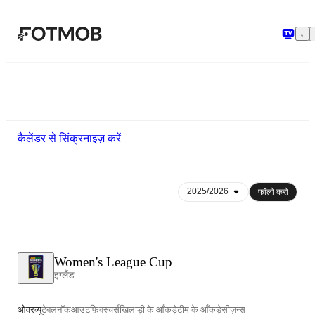
मुख्य सामग्री पर जाएँ
कैलेंडर से सिंक्रनाइज़ करें
फॉलो करो
Women's League Cup
इंग्लैंड
ओवरव्यू
टेबल
नॉकआउट
फ़िक्स्चर्स
खिलाड़ी के आँकड़े
टीम के आँकड़े
सीज़न्स