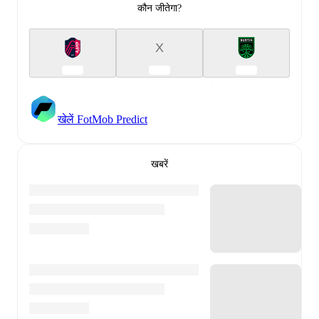
कौन जीतेगा?
X
खेलें FotMob Predict
खबरें