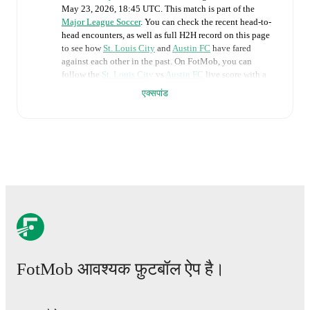
May 23, 2026, 18:45 UTC
.
This match is part of the
Major League Soccer
. You can check the recent head-to-
head encounters, as well as full H2H record on this page
to see how
St. Louis City
and
Austin FC
have fared
against each other in the past. On FotMob, you can
follow the
St. Louis City
vs
Austin FC
live score with a
full set of match features, including:
एक्सपांड
Live updates: Every goal, card, substitution and key
moment instantly delivered on FotMob.
Real-time extensive stats powered by Opta:
Possession, shots, corners, big chances created, xG,
momentum, and shot maps.
The lineups are:
St. Louis City
(3-4-3)
:
Benjamin Lundt
-
Dante
Polvara
,
Timo Baumgartl
,
Fallou Fall
-
Tomas
FotMob आवश्यक फ़ुटबॉल ऐप है।
Totland
,
Christopher Durkin
,
Daniel Edelman
,
Rafael
Santos
-
Eduard Löwen
,
Simon Becher
,
Marcel Hartel
.
Austin FC
(4-4-2)
:
Brad Stuver
-
Mikkel Desler
,