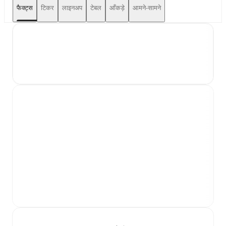
फैक्ट्स
टिकर
लाइनअप
टेबल
आँकड़े
आमने-सामने