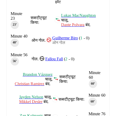
इवेंट
Minute
Lukas MacNaughton
सब्स्टीट्यूट
23
चालू.
किया:
Dante Polvara
बंद.
23‎’‎
Minute 40
Guilherme Biro
(
1
-
0
)
ओन गोल.
ओन गोल
40‎’‎
Minute 56
गोल.
Fallou Fall
(
2
-
0
)
56‎’‎
Minute
Brandon Vázquez
सब्स्टीट्यूट
60
चालू.
किया:
Christian Ramirez
बंद.
60‎’‎
Minute 60
Jayden Nelson
चालू.
सब्स्टीट्यूट किया:
Mikkel Desler
बंद.
60‎’‎
Minute 76
Zan Kolmanic
चालू.