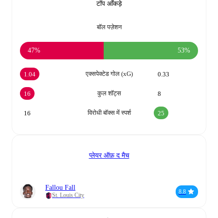
टॉप आँकड़े
बॉल पज़ेशन
47%
53%
एक्सपेक्टेड गोल (xG)
1.04
0.33
कुल शॉट्स
16
8
विरोधी बॉक्स में स्पर्श
16
25
प्लेयर ऑफ़ द मैच
Fallou Fall
8.8
St. Louis City