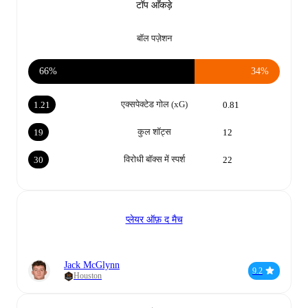
टॉप आँकड़े
बॉल पज़ेशन
66%
34%
एक्सपेक्टेड गोल (xG)
1.21
0.81
कुल शॉट्स
19
12
विरोधी बॉक्स में स्पर्श
30
22
प्लेयर ऑफ़ द मैच
Jack McGlynn
9.2
Houston