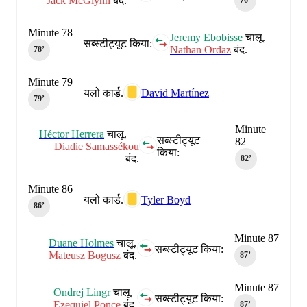
Jack McGlynn
बंद.
76‎’‎
Minute 78
Jeremy Ebobisse
चालू.
सब्स्टीट्यूट किया:
Nathan Ordaz
बंद.
78‎’‎
Minute 79
यलो कार्ड.
David Martínez
79‎’‎
Minute
Héctor Herrera
चालू.
सब्स्टीट्यूट
82
Diadie Samassékou
किया:
बंद.
82‎’‎
Minute 86
यलो कार्ड.
Tyler Boyd
86‎’‎
Minute 87
Duane Holmes
चालू.
सब्स्टीट्यूट किया:
Mateusz Bogusz
बंद.
87‎’‎
Minute 87
Ondrej Lingr
चालू.
सब्स्टीट्यूट किया:
Ezequiel Ponce
बंद.
87‎’‎