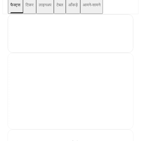
फैक्ट्स
टिकर
लाइनअप
टेबल
आँकड़े
आमने-सामने