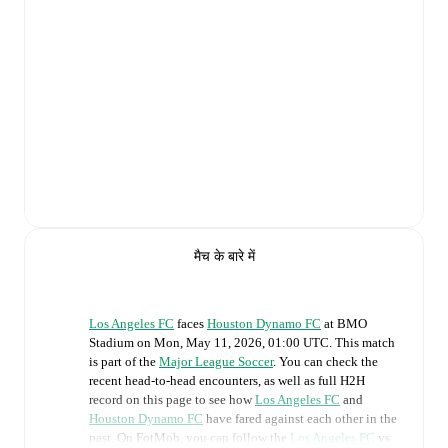
मैच के बारे में
Los Angeles FC
faces
Houston Dynamo FC
at
BMO
Stadium
on
Mon, May 11, 2026, 01:00 UTC
.
This match
is part of the
Major League Soccer
. You can check the
recent head-to-head encounters, as well as full H2H
record on this page to see how
Los Angeles FC
and
Houston Dynamo FC
have fared against each other in the
past. On FotMob, you can follow the
Los Angeles FC
vs