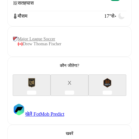
सतह
घास
मौसम
17°से॰
Major League Soccer
Drew Thomas Fischer
कौन जीतेगा?
X
खेलें FotMob Predict
खबरें