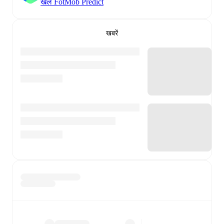
खेलें FotMob Predict
खबरें