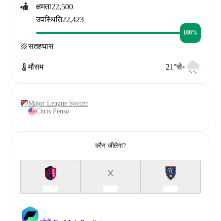
क्षमता
22,500
उपस्थिति
22,423
100%
सतह
घास
मौसम
21°से॰
Major League Soccer
Chris Penso
कौन जीतेगा?
X