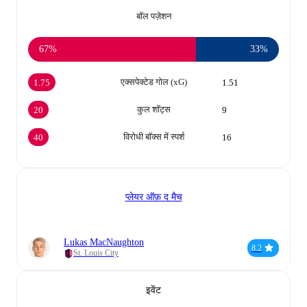
बॉल पज़ेशन
67%
33%
एक्सपेक्टेड गोल (xG)
1.75
1.51
कुल शॉट्स
20
9
विरोधी बॉक्स में स्पर्श
40
16
प्लेयर ऑफ़ द मैच
Lukas MacNaughton
8.2
St. Louis City
इवेंट