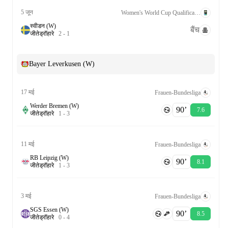
5 जून
Women's World Cup Qualification UEFA League A Grp. 1
स्वीडन (W)
बैंच
जीते
ड्रॉ
हारे
2
-
1
Bayer Leverkusen (W)
17 मई
Frauen-Bundesliga
Werder Bremen (W)
90‎’‎
7.6
जीते
ड्रॉ
हारे
1
-
3
11 मई
Frauen-Bundesliga
RB Leipzig (W)
90‎’‎
8.1
जीते
ड्रॉ
हारे
1
-
3
3 मई
Frauen-Bundesliga
SGS Essen (W)
90‎’‎
8.5
जीते
ड्रॉ
हारे
0
-
4