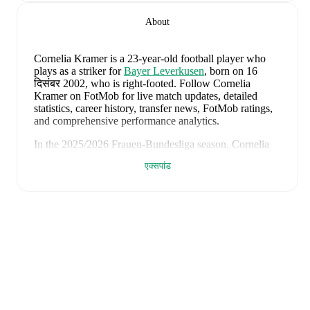
About
Cornelia Kramer
is a 23-year-old football player who
plays as a striker
for
Bayer Leverkusen
, born on 16
दिसंबर 2002, who is right-footed
.
Follow Cornelia
Kramer on FotMob for live match updates, detailed
statistics, career history, transfer news, FotMob ratings,
and comprehensive performance analytics.
In the
2025/2026
Frauen-Bundesliga
season,
Cornelia
Kramer
has recorded
4 goals, 2 assists, 889 minutes, an
एक्सपांड
average FotMob rating of 7.15
.
Cornelia Kramer
scores highly on
Rating
compared to
strikers
in the
Frauen-Bundesliga
.
Cornelia Kramer
's
10
most recent matches are shown
below. Visit each match page for full details including
lineups, match events, and advanced statistics:
5 जून 2026
:
2
-
1
win
at home vs
Sweden (W)
(
unused
substitute
)
17 मई 2026
:
1
-
3
loss
at home vs
Werder Bremen (W)