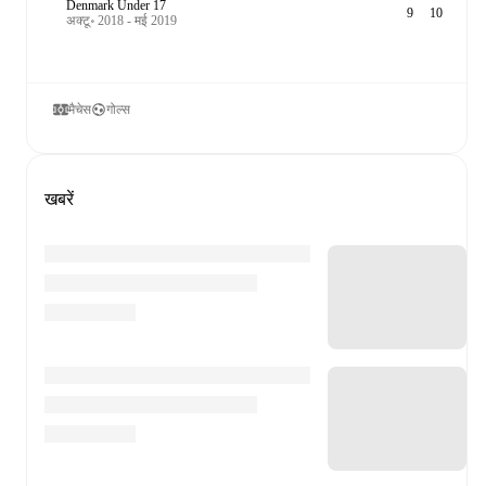
Denmark Under 17
9
10
अक्टू॰ 2018 - मई 2019
मैचेस
गोल्स
खबरें