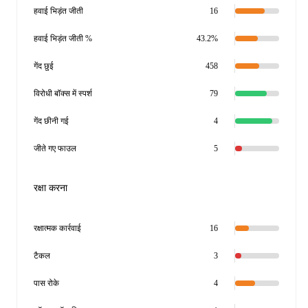
हवाई भिड़ंत जीती
16
हवाई भिड़ंत जीती %
43.2%
गेंद छुई
458
विरोधी बॉक्स में स्पर्श
79
गेंद छीनी गई
4
जीते गए फाउल
5
रक्षा करना
रक्षात्मक कार्रवाई
16
टैकल
3
पास रोके
4