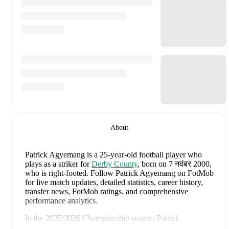
About
Patrick Agyemang
is a 25-year-old football player who
plays as a striker
for
Derby County
, born on 7 नवंबर 2000,
who is right-footed
.
Follow Patrick Agyemang on FotMob
for live match updates, detailed statistics, career history,
transfer news, FotMob ratings, and comprehensive
performance analytics.
In the
2025/2026
Championship
season,
Patrick
Agyemang
has recorded
10 goals, 3 assists, 2,760