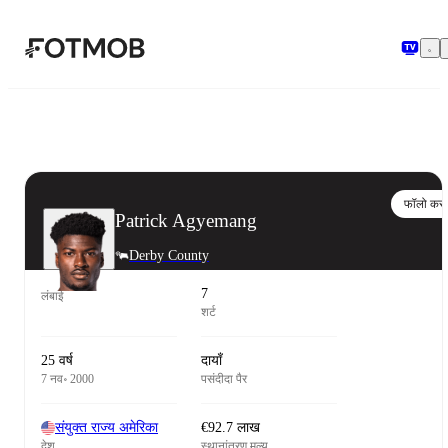
मुख्य सामग्री पर जाएँ
फॉलो करो
Patrick Agyemang
Derby County
7
लंबाई
शर्ट
25 वर्ष
दायाँ
7 नव॰ 2000
पसंदीदा पैर
संयुक्त राज्य अमेरिका
€92.7 लाख
देश
स्थानांतरण मूल्य