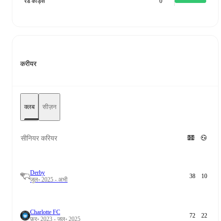
रेड कार्ड्स
0
करीयर
क्लब
सीज़न
सीनियर करियर
Derby
38
10
जुल॰ 2025 - अभी
Charlotte FC
72
22
फ़र॰ 2023 - जुल॰ 2025