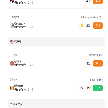
41‎’‎
6.5
जीते
ड्रॉ
हारे
2
-
0
3 अप्रैल
Championship
Coventry
25‎’‎
5.8
जीते
ड्रॉ
हारे
3
-
2
यूएसए
31 मार्च
दोस्ताना
पुर्तगाल
45‎’‎
6.1
जीते
ड्रॉ
हारे
0
-
2
28 मार्च
दोस्ताना
बेल्जियम
19‎’‎
7.2
जीते
ड्रॉ
हारे
2
-
5
Derby