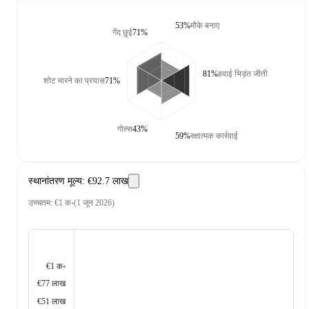
53%
मौके बनाए
गेंद छुई
71%
81%
हवाई भिड़ंत जीती
शोट मारने का प्रयास
71%
गोल्स
43%
59%
रक्षात्मक कार्रवाई
स्थानांतरण मूल्य
:
€92.7 लाख
उच्चतम
:
€1 क॰
(
1 जून 2026
)
€1 क॰
€77 लाख
€51 लाख