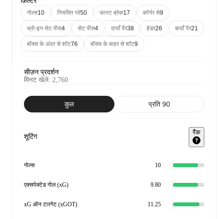
फ़िल्टर
गोल्स
10
नियमित प्ले
50
फास्ट ब्रेक
17
कॉर्नर से
9
थ्रो-इन सेट पीस
4
सेट पीस
4
दायाँ पैर
38
हेडर
26
बायाँ पैर
21
बॉक्स के अंदर से शॉट
76
बॉक्स के बाहर से शॉट
9
सीज़न प्रदर्शन
मिनट खेले
:
2,760
कुल
प्रति 90
रैंक
शूटिंग
गोल्स
10
एक्सपेक्टेड गोल (xG)
9.80
xG ऑन टारगेट (xGOT)
11.25