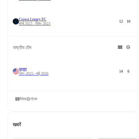
Crown Legacy FC
12
10
मार्च 2023 - दिस॰ 2023
राष्ट्रीय टीम
यूएसए
14
6
जन॰ 2025 - मई 2026
मैचेस
गोल्स
खबरें