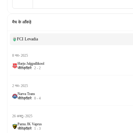
मैच के आँकड़े
FCI Levadia
8 नव॰ 2025
Harju Jalgpallikool
जीते
ड्रॉ
हारे
2
-
2
2 नव॰ 2025
Narva Trans
जीते
ड्रॉ
हारे
0
-
4
26 अक्टू॰ 2025
Parnu JK Vaprus
जीते
ड्रॉ
हारे
1
-
3