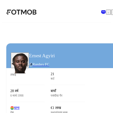
मुख्य सामग्री पर जाएँ
Ernest Agyiri
Randers FC
21
लंबाई
शर्ट
28 वर्ष
बायाँ
6 मार्च 1998
पसंदीदा पैर
घाना
€1 लाख
देश
स्थानांतरण मूल्य