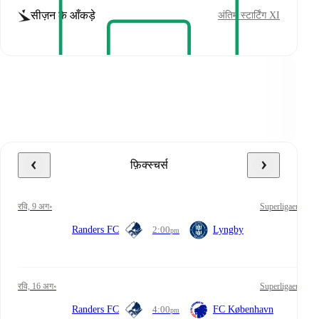
सीज़न के आँकड़े
अंतिम स्टार्टिंग XI
फ़िक्स्चर्स
रवि, 9 अग॰
Superligaen
Randers FC
2:00
Lyngby
pm
रवि, 16 अग॰
Superligaen
Randers FC
4:00
FC København
pm