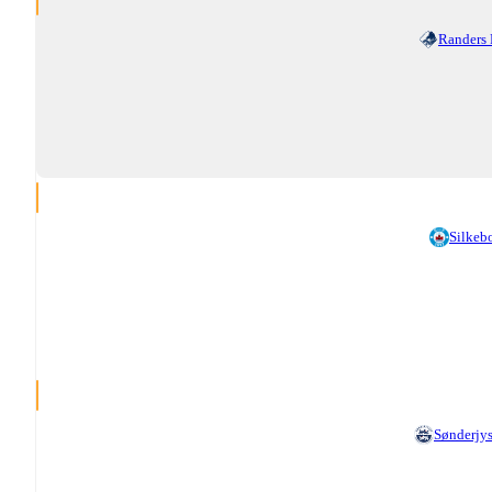
Randers
Silkeb
Sønderjy