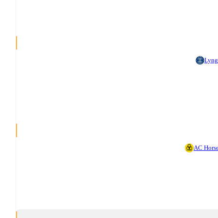
Lyng
AC Hors