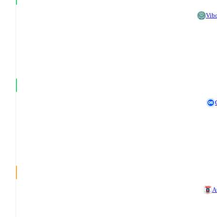
Vib
A