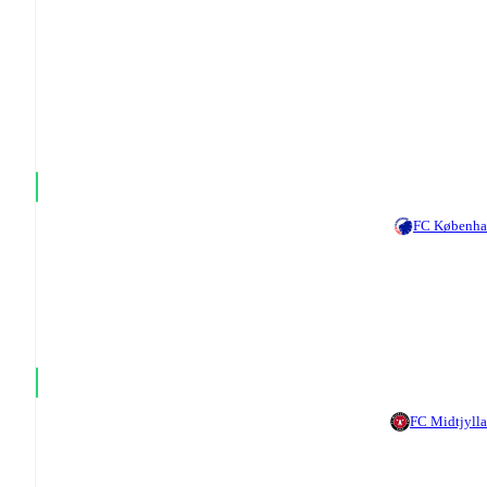
FC Københ
FC Midtjyll