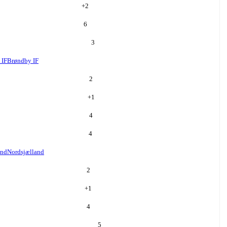
+
2
6
3
 IF
Brøndby IF
2
+
1
4
4
and
Nordsjælland
2
+
1
4
5