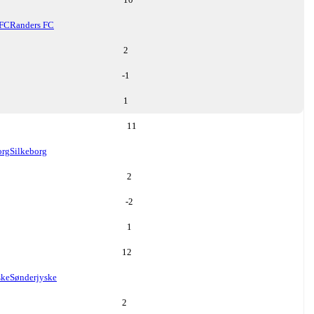
 FC
Randers FC
2
-1
1
11
org
Silkeborg
2
-2
1
12
ske
Sønderjyske
2