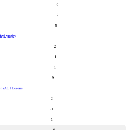
0
2
8
by
Lyngby
2
-1
1
9
ens
AC Horsens
2
-1
1
10