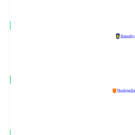
Brøndby
Nordsjæll