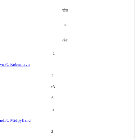
खेले
=
अंक
1
avn
FC København
2
+
3
6
2
and
FC Midtjylland
2