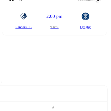
2:00 pm
Randers FC
9 अग॰
Lyngby
#