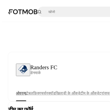
मुख्य सामग्री पर जाएँ
Randers FC
डेनमार्क
ओवरव्यू
टेबल
फ़िक्स्चर्स
स्क्वॉड
खिलाड़ी के आँकड़े
टीम के आँकड़े
ट्रांसफर
टीम का फ़ॉर्म