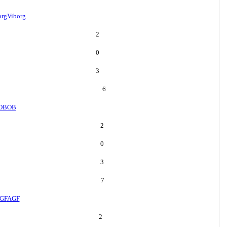
org
Viborg
2
0
3
6
OB
OB
2
0
3
7
GF
AGF
2