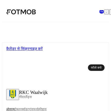
मुख्य सामग्री पर जाएँ
कैलेंडर से सिंक्रनाइज़ करें
फॉलो करो
RKC Waalwijk
नीदरलैंड्स
ओवरव्यू
टेबल
स्क्वॉड
ट्रांसफर्स
इतिहास