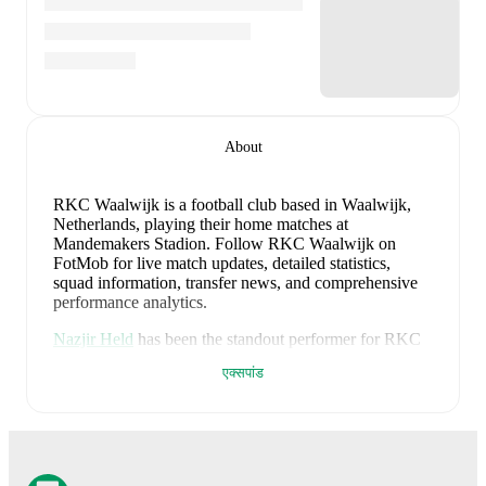
About
RKC Waalwijk is a football club
based in Waalwijk,
Netherlands
, playing their home matches at
Mandemakers Stadion
.
Follow RKC Waalwijk on
FotMob for live match updates, detailed statistics,
squad information, transfer news, and comprehensive
performance analytics.
Nazjir Held
has been the standout performer for
RKC
Waalwijk
in league play
this season with a rating of
एक्सपांड
8.08
.
Liam van Gelderen
and
Faissal Al Mazyani
have
also impressed with ratings of
7.60
and
7.53
respectively.
Finn Stokkers
leads
RKC Waalwijk
's scoring
in league
play
with
1
goal
this season.