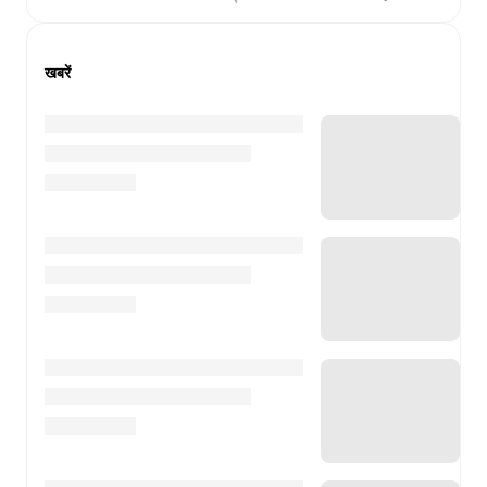
खबरें