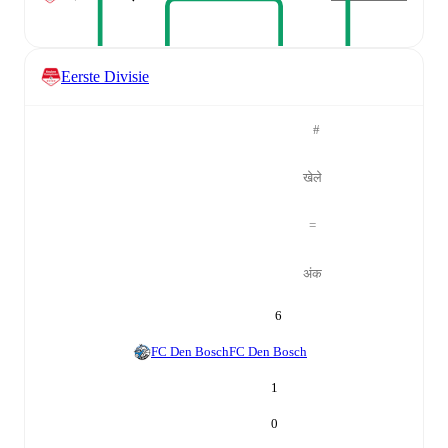
Eerste Divisie
#
खेले
=
अंक
6
FC Den Bosch
FC Den Bosch
1
0