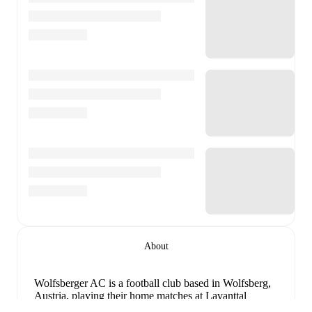
About
Wolfsberger AC is a football club
based in Wolfsberg,
Austria
, playing their home matches at Lavanttal
Arena
.
Follow Wolfsberger AC on FotMob for live