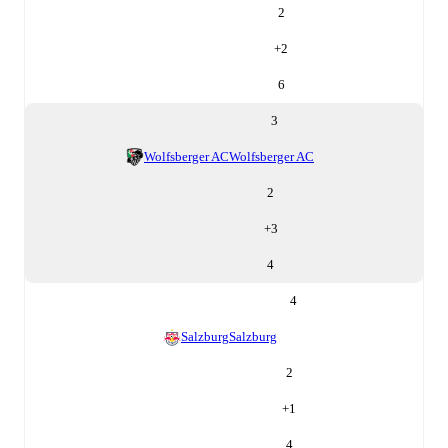
2
+
2
6
3
Wolfsberger AC
Wolfsberger AC
2
+
3
4
4
Salzburg
Salzburg
2
+
1
4