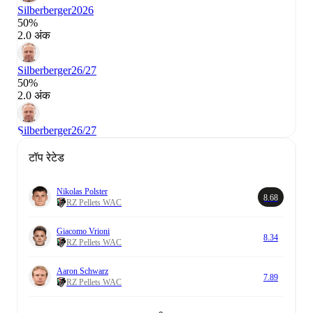
Silberberger
2026
50%
2.0 अंक
Silberberger
26/27
50%
2.0 अंक
Silberberger
26/27
टॉप रेटेड
Nikolas Polster
8.68
RZ Pellets WAC
Giacomo Vrioni
8.34
RZ Pellets WAC
Aaron Schwarz
7.89
RZ Pellets WAC