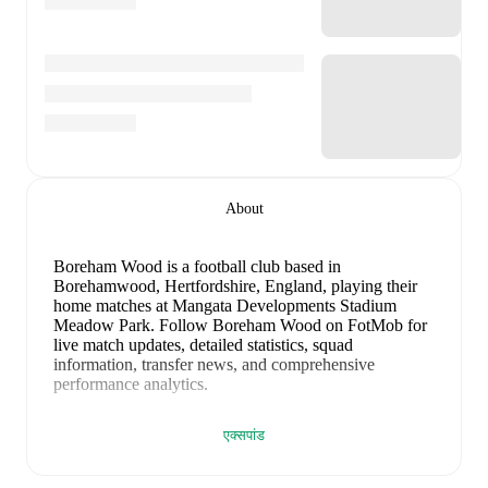
About
Boreham Wood is a football club
based in
Borehamwood, Hertfordshire, England
, playing their
home matches at Mangata Developments Stadium
Meadow Park
.
Follow Boreham Wood on FotMob for
live match updates, detailed statistics, squad
information, transfer news, and comprehensive
performance analytics.
Matt Rush
leads
Boreham Wood
's scoring
in league
एक्सपांड
play
with
27
goals
this season.
Zak Brunt
has
contributed
17
, while
Abdul Abdulmalik
has added
15
.