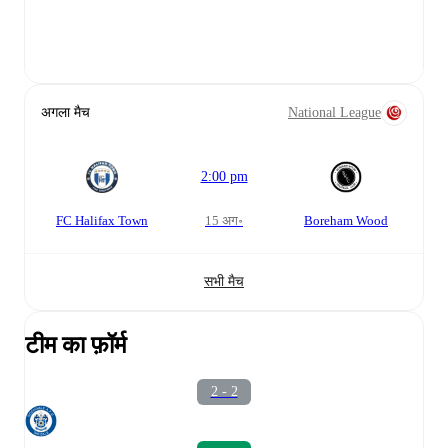
अगला मैच
National League
2:00 pm
FC Halifax Town
15 अग॰
Boreham Wood
सभी मैच
टीम का फ़ॉर्म
2 - 2