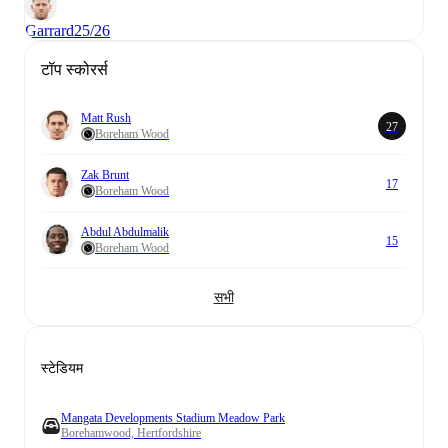
Garrard
25/26
टॉप स्कोरर्स
Matt Rush
27
Boreham Wood
Zak Brunt
17
Boreham Wood
Abdul Abdulmalik
15
Boreham Wood
सभी
स्टेडियम
Mangata Developments Stadium Meadow Park
Borehamwood, Hertfordshire