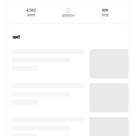
4,502
घास
क्षमता
सतह
उद्घाटन
खबरें