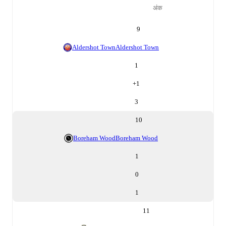
अंक
9
Aldershot Town
Aldershot Town
1
+
1
3
10
Boreham Wood
Boreham Wood
1
0
1
11