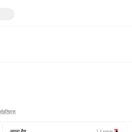
्स
इतिहास
अगला मैच
J. League