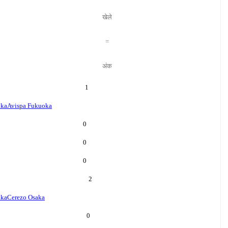
खेले
=
अंक
1
oka
Avispa Fukuoka
0
0
0
2
aka
Cerezo Osaka
0