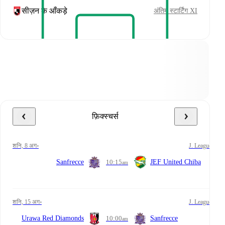
सीज़न के आँकड़े
अंतिम स्टार्टिंग XI
फ़िक्स्चर्स
शनि, 8 अग॰
J. League
Sanfrecce
10:15
JEF United Chiba
am
शनि, 15 अग॰
J. League
Urawa Red Diamonds
10:00
Sanfrecce
am