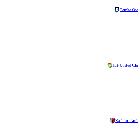
Gamba Os
JEF United Ch
Kashima Antl