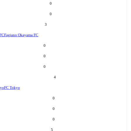
0
0
3
 FC
Fagiano Okayama FC
0
0
0
4
kyo
FC Tokyo
0
0
0
5