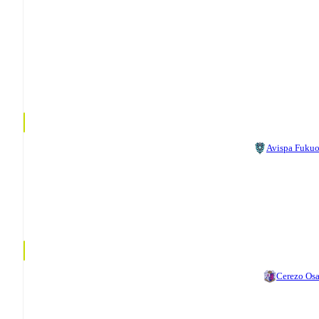
Avispa Fuku
Cerezo Os