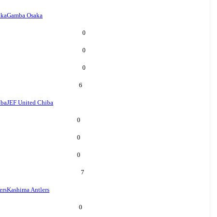
aka
Gamba Osaka
0
0
0
6
iba
JEF United Chiba
0
0
0
7
ers
Kashima Antlers
0