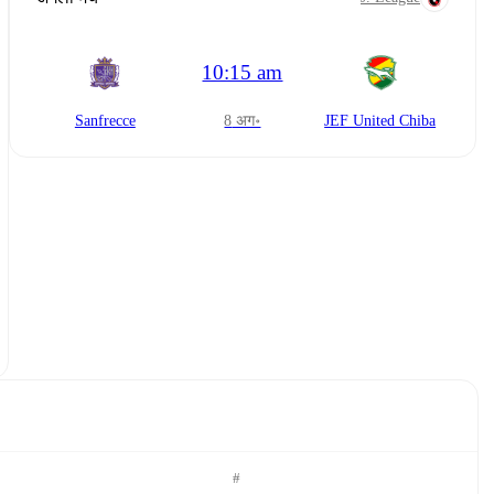
10:15 am
Sanfrecce
8 अग॰
JEF United Chiba
#