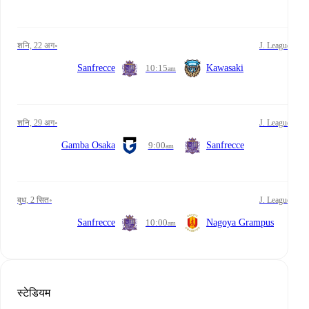
शनि, 22 अग॰
J. League
Sanfrecce
10:15
Kawasaki
am
शनि, 29 अग॰
J. League
Gamba Osaka
9:00
Sanfrecce
am
बुध, 2 सित॰
J. League
Sanfrecce
10:00
Nagoya Grampus
am
स्टेडियम