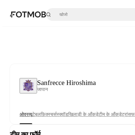
मुख्य सामग्री पर जाएँ
Sanfrecce Hiroshima
जापान
ओवरव्यू
टेबल
फ़िक्स्चर्स
स्क्वॉड
खिलाड़ी के आँकड़े
टीम के आँकड़े
ट्रांसफर
टीम का फ़ॉर्म