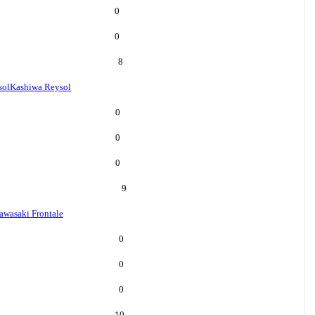
0
0
8
sol
Kashiwa Reysol
0
0
0
9
awasaki Frontale
0
0
0
10