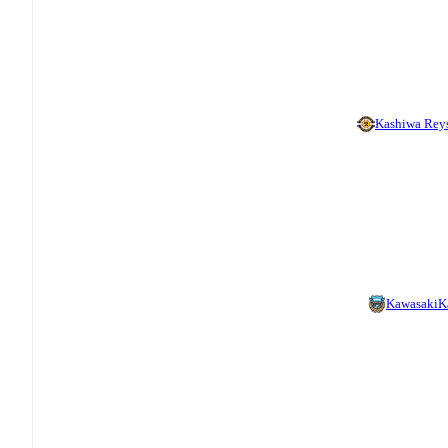
Kashiwa Rey
Kawasaki
K