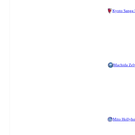
Kyoto Sanga
Machida Zel
Mito Hollyh