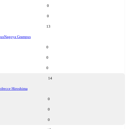
0
0
13
pus
Nagoya Grampus
0
0
0
14
nfrecce Hiroshima
0
0
0