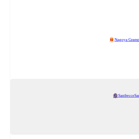
Nagoya Gram
Sanfrecce
Sa