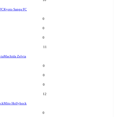
 FC
Kyoto Sanga FC
0
0
0
11
via
Machida Zelvia
0
0
0
12
ock
Mito Hollyhock
0