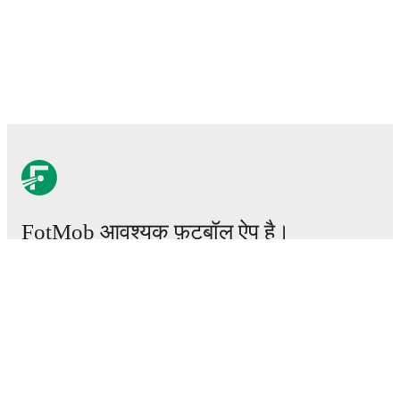
FotMob आवश्यक फ़ुटबॉल ऐप है।
मैचेस
खबरें
ट्रांसफर सेंटर
अफवाहें
टीवी शेड्यूल
हमारे बारे में