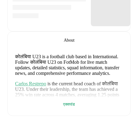
About
कोलंबिया U23 is a football club
based in International
.
Follow कोलंबिया U23 on FotMob for live match
updates, detailed statistics, squad information, transfer
news, and comprehensive performance analytics.
Carlos Restrepo
is the current head coach of
कोलंबिया
U23
. Under their leadership, the team has achieved a
25
% win rate across
4
matches
, averaging
1.25
points
per game.
एक्सपांड
FotMob provides comprehensive coverage of
कोलंबिया
U23
, including live match updates, squad information,
transfer news, fixture lists, and detailed performance
analytics. Follow
कोलंबिया U23
to receive notifications
about upcoming matches, goals, and other key events.