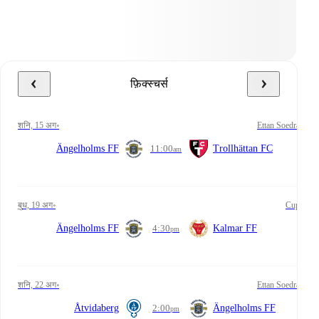
फ़िक्स्चर्स
शनि, 15 अग॰
Ettan Soedra
Ängelholms FF
11:00
Trollhättan FC
am
बुध, 19 अग॰
Cup
Ängelholms FF
4:30
Kalmar FF
pm
शनि, 22 अग॰
Ettan Soedra
Åtvidaberg
2:00
Ängelholms FF
pm