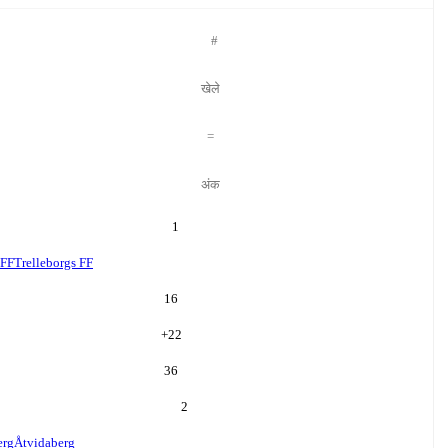
#
खेले
=
अंक
1
 FF
Trelleborgs FF
16
+
22
36
2
erg
Åtvidaberg