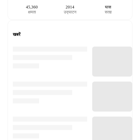
45,360
2014
घास
क्षमता
उद्घाटन
सतह
खबरें