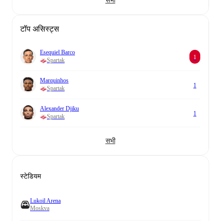
सभी
टॉप असिस्ट्स
Esequiel Barco
1
Spartak
Marquinhos
1
Spartak
Alexander Djiku
1
Spartak
सभी
स्टेडियम
Lukoil Arena
Moskva