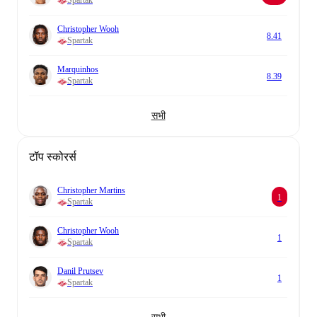
Spartak
Christopher Wooh
8.41
Spartak
Marquinhos
8.39
Spartak
सभी
टॉप स्कोरर्स
Christopher Martins
1
Spartak
Christopher Wooh
1
Spartak
Danil Prutsev
1
Spartak