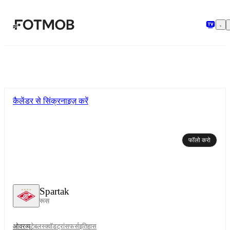
मुख्य सामग्री पर जाएँ
कैलेंडर से सिंक्रनाइज़ करें
फॉलो करो
Spartak
रूस
ओवरव्यू
टेबल
स्क्वॉड
ट्रांसफर्स
इतिहास