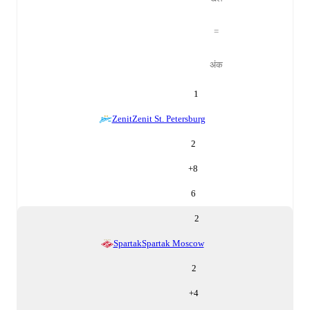
=
अंक
1
Zenit
Zenit St. Petersburg
2
+
8
6
2
Spartak
Spartak Moscow
2
+
4