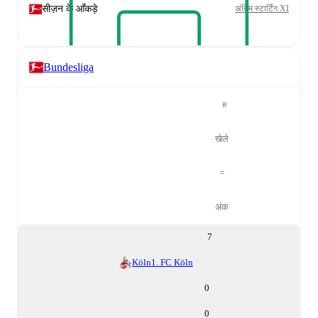
सीज़न के आँकड़े
अंतिम स्टार्टिंग XI
Bundesliga
#
खेले
=
अंक
7
Köln
1. FC Köln
0
0