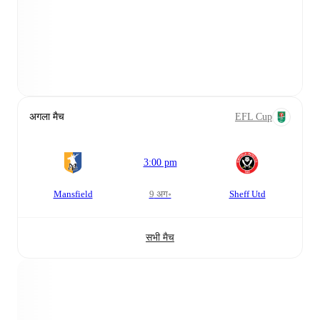
अगला मैच
EFL Cup
3:00 pm
Mansfield
9 अग॰
Sheff Utd
सभी मैच