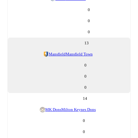
0
0
0
13
Mansfield
Mansfield Town
0
0
0
14
MK Dons
Milton Keynes Dons
0
0