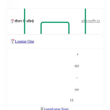
सीज़न के आँकड़े
अंतिम स्टार्टिंग XI
League One
#
खेले
=
अंक
12
Luton
Luton Town