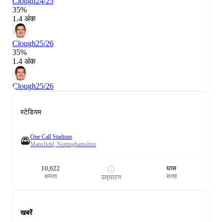
Clough
24/25
35%
1.4 अंक
Clough
25/26
35%
1.4 अंक
Clough
25/26
स्टेडियम
One Call Stadium
Mansfield, Nottinghamshire
10,022
घास
क्षमता
सतह
उद्घाटन
खबरें