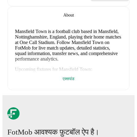
About
Mansfield Town is a football club
based in Mansfield,
Nottinghamshire, England
, playing their home matches
at One Call Stadium
.
Follow Mansfield Town on
FotMob for live match updates, detailed statistics,
squad information, transfer news, and comprehensive
performance analytics.
Upcoming fixtures for
Mansfield Town
:
9 अगस्त 2026
:
EFL Cup
-
vs
Sheff Utd
एक्सपांड
15 अगस्त 2026
:
League One
-
vs
Doncaster
22 अगस्त 2026
:
League One
-
at
Peterborough
29 अगस्त 2026
:
League One
-
vs
Luton
1 सितंबर 2026
:
League One
-
at
Reading
Looking ahead,
Mansfield Town
have
3
home
games
and
2
away
fixtures
in their next
5
matches.
Upcoming
opponents:
Sheff Utd
(
home
)
,
Doncaster
(
home
)
,
FotMob आवश्यक फ़ुटबॉल ऐप है।
Peterborough
(
away
)
,
Luton
(
home
)
, and
Reading