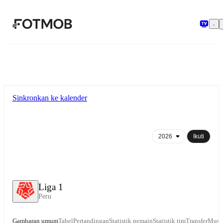
Langsung ke konten utama
Sinkronkan ke kalender
Ikuti
Liga 1
Peru
Gambaran umum
Tabel
Pertandingan
Statistik pemain
Statistik tim
Transfer
Musi