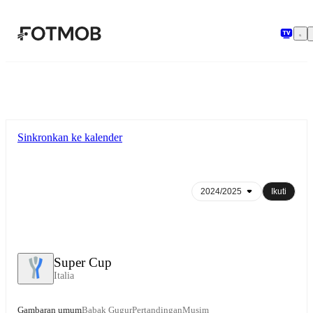
Langsung ke konten utama
Sinkronkan ke kalender
Ikuti
Super Cup
Italia
Gambaran umum
Babak Gugur
Pertandingan
Musim