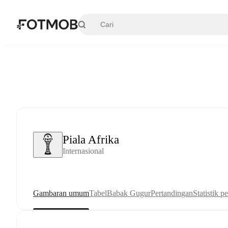
Langsung ke konten utama
Piala Afrika
Internasional
Gambaran umum
Tabel
Babak Gugur
Pertandingan
Statistik p