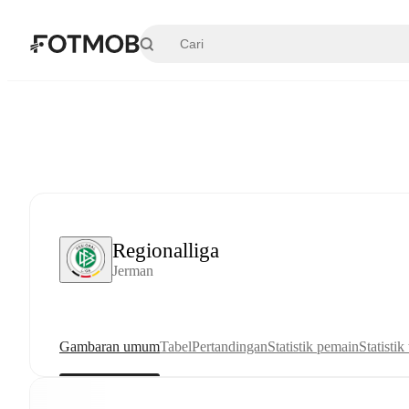
Langsung ke konten utama
Regionalliga
Jerman
Gambaran umum
Tabel
Pertandingan
Statistik pemain
Statistik