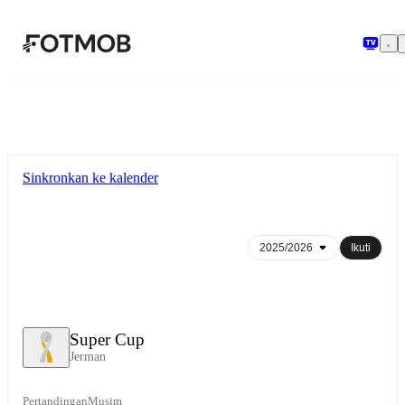
Langsung ke konten utama
Sinkronkan ke kalender
Ikuti
Super Cup
Jerman
Pertandingan
Musim