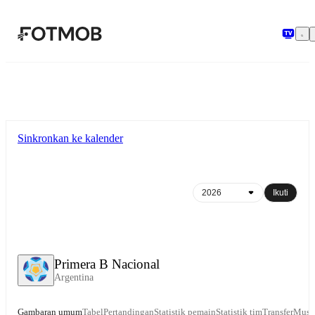
Langsung ke konten utama
Sinkronkan ke kalender
Ikuti
Primera B Nacional
Argentina
Gambaran umum
Tabel
Pertandingan
Statistik pemain
Statistik tim
Transfer
Musi