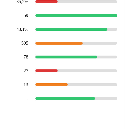
35,2%
59
43,1%
505
78
27
13
1