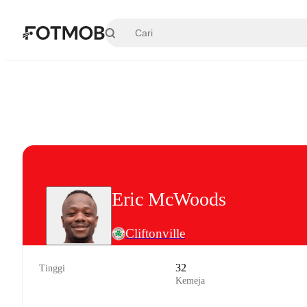
Langsung ke konten utama
Eric McWoods
Cliftonville
32
Tinggi
Kemeja