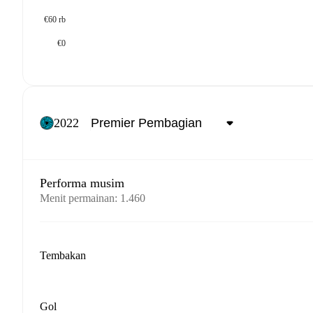
€60 rb
€0
2022
Performa musim
Menit permainan
:
1.460
Tembakan
Gol