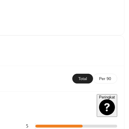
Total
Per 90
Peringkat
5