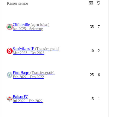
Karier senior
Cliftonville
(agen bebas)
35
7
Jan 2025 - Sekarang
Sandvikens IF
(Transfer gratis)
10
2
Mar 2023 - Des 2023
Finn Harps
(Transfer gratis)
25
6
Feb 2022 - Des 2022
Balzan FC
15
1
Jul 2020 - Feb 2022