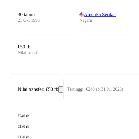
30 tahun
Amerika Serikat
21 Okt 1995
Negara
€50 rb
Nilai transfer
Nilai transfer
:
€50 rb
Tertinggi
:
€240 rb
(
31 Jul 2023
)
€240 rb
€180 rb
€120 rb