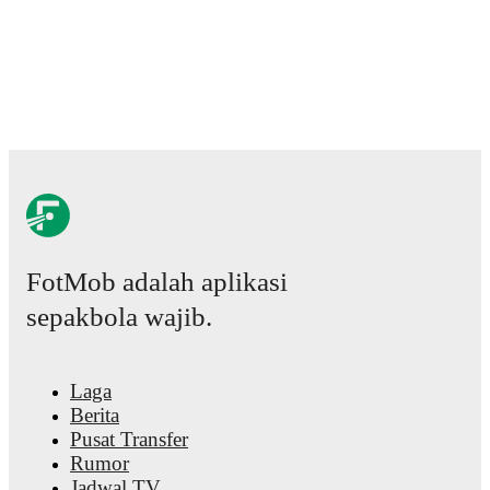
Gregoritsch
,
Florian Wiegele
,
Patrick Pentz
,
Sasa Kalajdzic
,
Philipp Lienhart
,
Phillipp Mwene
,
Carney Chukwuemeka
,
Romano Schmid
,
Dejan Ljubicic
,
Konrad Laimer
,
Patrick
Wimmer
,
Alexander Prass
,
Marco Friedl
,
Paul Wanner
,
Michae
Svoboda
,
and
Alessandro Schöpf
.
Explore each player's page 
FotMob for comprehensive statistics, match history, and
international career data.
Nikolas Polster
has competed in
Bundesliga
,
Cup
,
and
2. Liga
.
Each league page on FotMob provides comprehensive coverag
including standings, fixtures, top scorers, and detailed team
statistics.
FotMob provides comprehensive coverage of
Nikolas Polster
,
FotMob adalah aplikasi
including career statistics, match-by-match ratings, transfer hist
market value trends, and detailed performance analytics.
Follo
sepakbola wajib.
Nikolas Polster to receive notifications about upcoming matche
goals, and other key events.
Laga
Berita
Pusat Transfer
Rumor
Jadwal TV