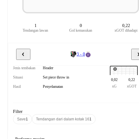
1
0
0,22
Tendangan lawan
Gol kemasukan
xGOT dihadapi
3 - 0
Jenis tembakan
Header
Situasi
Set piece throw in
0,02
0,22
xG
xGOT
Hasil
Penyelamatan
Filter
Save
1
Tendangan dari dalam kotak 16
1