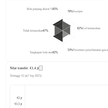
Bola panjang akurat %
85%
70%
Sweeper
62%
Gol kemasukan
Tidak kemasukan
67%
53%
Persentase penyelamatan gaw
Tangkapan bola atas
82%
Nilai transfer
:
€1,4 jt
Tertinggi
:
€2 jt
(
1 Sep 2025
)
€2 jt
€1,5 jt