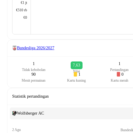
€1 jt
€510 rb
€0
Bundesliga
2026/2027
1
1
7,63
Tidak kebobolan
Pertandingan
Nilai
90
1
0
Menit permainan
Kartu kuning
Kartu merah
Statistik pertandingan
Wolfsberger AC
2 Agu
Bundesl