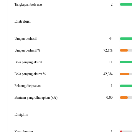
Tangkapan bola atas
2
Distribusi
Umpan berhasil
44
Umpan berhasil %
72,1%
Bola panjang akurat
11
Bola panjang akurat %
42,3%
Peluang diciptakan
1
Bantuan yang diharapkan (xA)
0,00
Disiplin
Kartu kuning
1