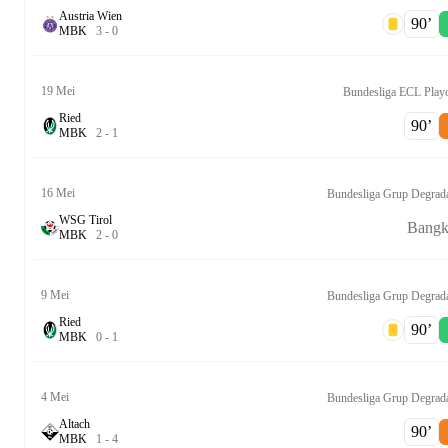
Austria Wien
90‎’‎
M
B
K
3
-
0
19 Mei
Bundesliga ECL Play
Ried
90‎’‎
M
B
K
2
-
1
16 Mei
Bundesliga Grup Degrad
WSG Tirol
Bang
M
B
K
2
-
0
9 Mei
Bundesliga Grup Degrad
Ried
90‎’‎
M
B
K
0
-
1
4 Mei
Bundesliga Grup Degrad
Altach
90‎’‎
M
B
K
1
-
4