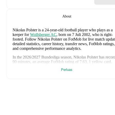
About
Nikolas Polster
is a 24-year-old football player who plays as a
keeper
for
Wolfsberger AC
, born on 7 Juli 2002, who is right-
footed
.
Follow Nikolas Polster on FotMob for live match updat
detailed statistics, career history, transfer news, FotMob ratings,
and comprehensive performance analytics.
In the
2026/2027
Bundesliga
season,
Nikolas Polster
has recor
90 minutes, an average FotMob rating of 7.63, 1 yellow card
.
Perluas
Nikolas Polster
scores highly on
Conceded
,
Clean sheets
,
and
Matches
compared to
keepers
in the
Bundesliga
.
Nikolas Polster
's
10
most recent matches are shown below. Visi
each match page for full details including lineups, match events
and advanced statistics:
2 Agustus 2026
:
3
-
0
win
at home vs
Austria Wien
(
90 minut
1 yellow card
,
7.6 FotMob rating
)
19 Mei 2026
:
1
-
2
loss
away at
Ried
(
90 minutes
,
6.3 FotMo