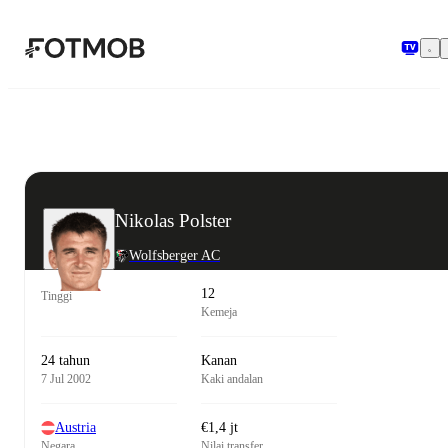
Langsung ke konten utama
Nikolas Polster
Wolfsberger AC
12
Tinggi
Kemeja
24 tahun
Kanan
7 Jul 2002
Kaki andalan
Austria
€1,4 jt
Negara
Nilai transfer