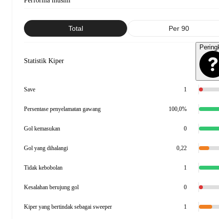
Performa musim
Total
Per 90
Pering
Statistik Kiper
Save
1
Persentase penyelamatan gawang
100,0%
Gol kemasukan
0
Gol yang dihalangi
0,22
Tidak kebobolan
1
Kesalahan berujung gol
0
Kiper yang bertindak sebagai sweeper
1