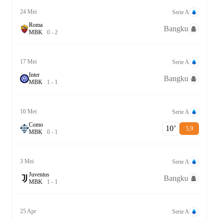
24 Mei
Serie A
Roma
Bangku
M
B
K
0
-
2
17 Mei
Serie A
Inter
Bangku
M
B
K
1
-
1
10 Mei
Serie A
Como
10‎’‎
5,9
M
B
K
0
-
1
3 Mei
Serie A
Juventus
Bangku
M
B
K
1
-
1
25 Apr
Serie A