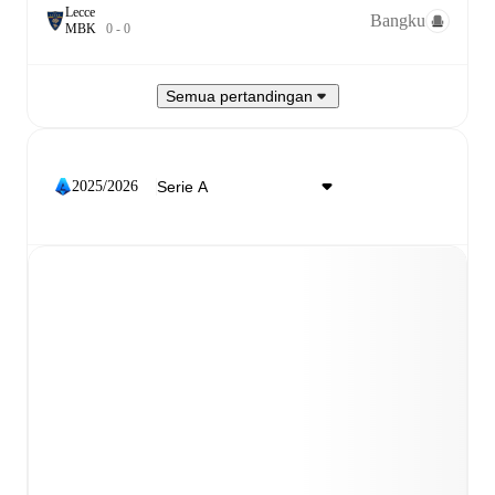
Lecce
Bangku
M
B
K
0
-
0
Semua pertandingan
2025/2026