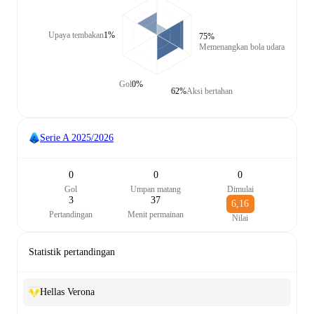
Upaya tembakan
1%
75%
Memenangkan bola udara
Gol
0%
62%
Aksi bertahan
Serie A
2025/2026
0
0
0
Gol
Umpan matang
Dimulai
3
37
6,16
Pertandingan
Menit permainan
Nilai
Statistik pertandingan
Hellas Verona