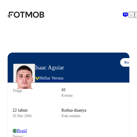
Langsung ke konten utama
Ikuti
Isaac Aguiar
Hellas Verona
41
Tinggi
Kemeja
22 tahun
Kedua-duanya
26 Mar 2004
Kaki andalan
Brasil
Negara