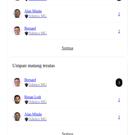
Alan Minda
2
Atletico MG
Bernard
2
Atletico MG
Semua
Umpan matang teratas
Bernard
3
Atletico MG
Renan Lodi
2
Atletico MG
Alan Minda
2
Atletico MG
Semua