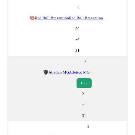
6
Red Bull Bragantino
Red Bull Bragantino
20
+
6
31
7
Atletico MG
Atletico MG
1 - 2
21
+
1
31
8