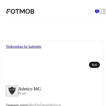
Langsung ke konten utama
Sinkronkan ke kalender
Ikuti
Atletico MG
Brasil
Gambaran umum
Tabel
Tim
Transfer
Riwayat