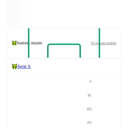
Statistik musim
XI pemain terakhir
Serie A
#
M
DG
PT