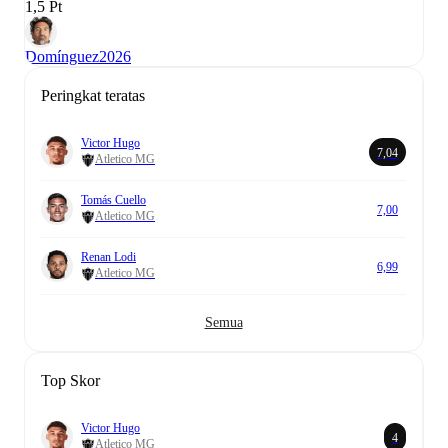
1,5 Pt
Domínguez
2026
Peringkat teratas
Victor Hugo
7,04
Atletico MG
Tomás Cuello
7,00
Atletico MG
Renan Lodi
6,99
Atletico MG
Semua
Top Skor
Victor Hugo
4
Atletico MG