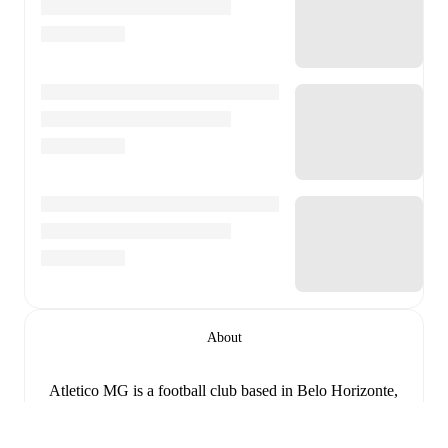
About
Atletico MG is a football club
based in Belo Horizonte,
Minas Gerais, Brazil
, playing their home matches at
Arena MRV
.
Follow Atletico MG on FotMob for live
match updates, detailed statistics, squad information,