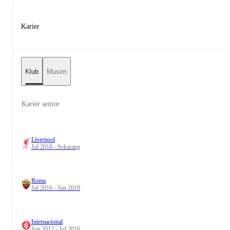
Karier
Klub
Musim
Karier senior
Liverpool
Jul 2018 - Sekarang
Roma
Jul 2016 - Jun 2018
Internacional
Jun 2012 - Jul 2016