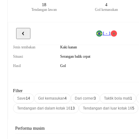
18
4
Tendangan lawan
Gol kemasukan
1 - 1
Jenis tembakan
Kaki kanan
Situasi
Serangan balik cepat
Hasil
Gol
Filter
Save
14
Gol kemasukan
4
Dari corner
3
Taktik bola mati
1
Tendangan dari dalam kotak 16
13
Tendangan dari luar kotak 16
5
Performa musim