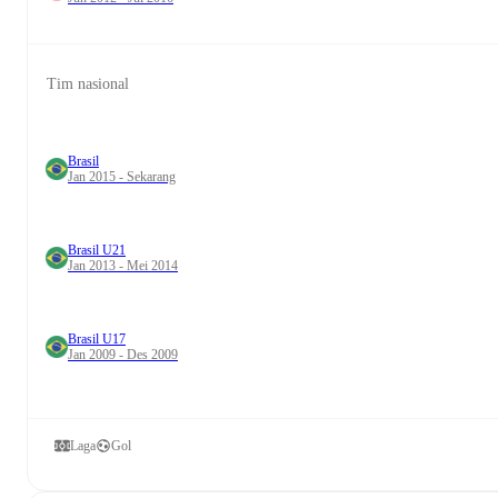
Tim nasional
Brasil
Jan 2015 - Sekarang
Brasil U21
Jan 2013 - Mei 2014
Brasil U17
Jan 2009 - Des 2009
Laga
Gol