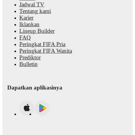
Jadwal TV
Tentang kami
Karier
Iklankan
Lineup Builder
FAQ
Peringkat FIFA Pria
Peringkat FIFA Wanita
Prediktor
Bulletin
Dapatkan aplikasinya