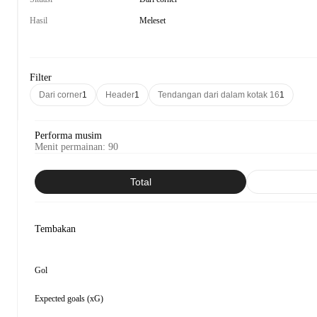
Hasil
Meleset
Filter
Dari corner
1
Header
1
Tendangan dari dalam kotak 16
1
Performa musim
Menit permainan
:
90
Total
Tembakan
Gol
Expected goals (xG)