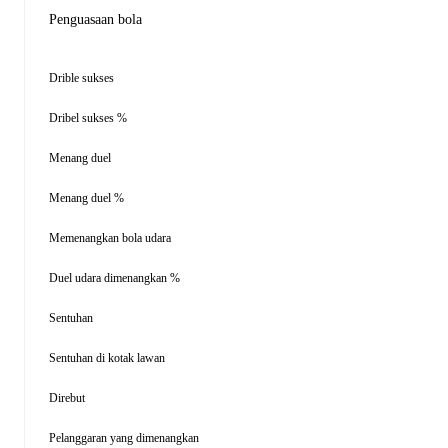
Penguasaan bola
Drible sukses
Dribel sukses %
Menang duel
Menang duel %
Memenangkan bola udara
Duel udara dimenangkan %
Sentuhan
Sentuhan di kotak lawan
Direbut
Pelanggaran yang dimenangkan