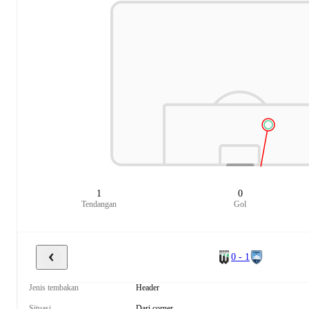
1
0
Tendangan
Gol
0 - 1
Jenis tembakan
Header
Situasi
Dari corner