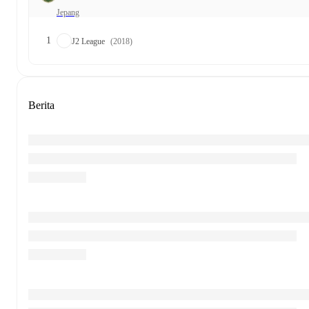
Jepang
1
J2 League
(2018)
Berita