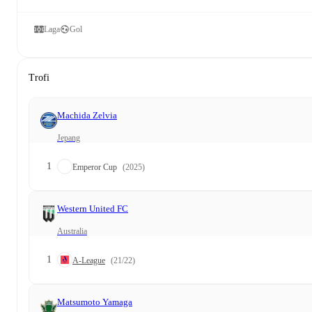
Laga
Gol
Trofi
Machida Zelvia
Jepang
1
Emperor Cup
(2025)
Western United FC
Australia
1
A-League
(21/22)
Matsumoto Yamaga