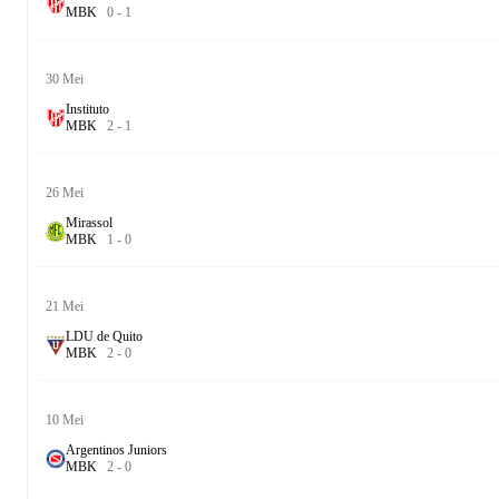
M
B
K
0
-
1
30 Mei
Instituto
M
B
K
2
-
1
26 Mei
Mirassol
M
B
K
1
-
0
21 Mei
LDU de Quito
M
B
K
2
-
0
10 Mei
Argentinos Juniors
M
B
K
2
-
0