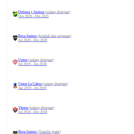
Defensa y Justicia
(sedang dipinjam)
Des 2020 - Des 2021
Boca Juniors
(kembali dari pinjaman)
Jul 2020 - Des 2020
Union
(sedang dipinjam)
Jul 2019 - Jun 2020
Union La Calera
(sedang dipinjam)
Jan 2019 - Jul 2019
Vitoria
(sedang dipinjam)
Jul 2018 - Des 2018
Boca Juniors
(Transfer gratis)