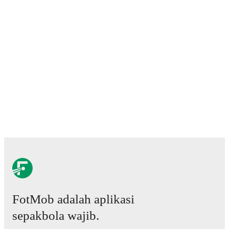
Recopa Sudamericana
,
Copa Sudamericana
,
Copa de la Liga P
and
Serie A
. Each league page on FotMob provides comprehen
standings, fixtures, top scorers, and detailed team statistics.
FotMob provides comprehensive coverage of
Walter Bou
, incl
by-match ratings, transfer history, market value trends, and det
Follow Walter Bou to receive notifications about upcoming mat
events.
FotMob adalah aplikasi
sepakbola wajib.