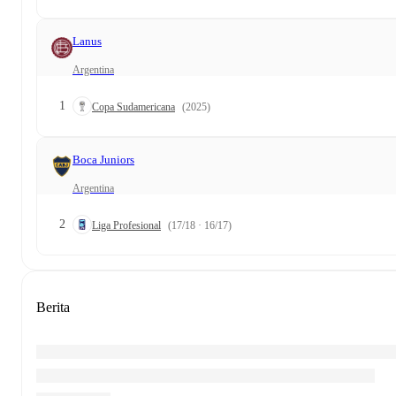
Lanus
Argentina
1
Copa Sudamericana
(2025)
Boca Juniors
Argentina
2
Liga Profesional
(17/18 · 16/17)
Berita