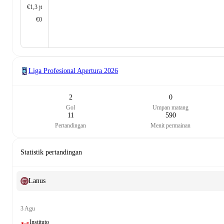
€1,3 jt
€0
Liga Profesional Apertura
2026
2
0
Gol
Umpan matang
11
590
Pertandingan
Menit permainan
Statistik pertandingan
Lanus
3 Agu
Instituto