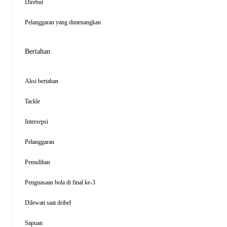
Direbut
Pelanggaran yang dimenangkan
Bertahan
Aksi bertahan
Tackle
Intersepsi
Pelanggaran
Pemulihan
Penguasaan bola di final ke-3
Dilewati saat dribel
Sapuan