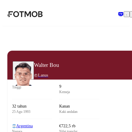
Langsung ke konten utama
Walter Bou
Lanus
9
Tinggi
Kemeja
32 tahun
Kanan
25 Agu 1993
Kaki andalan
Argentina
€722,5 rb
Negara
Nilai transfer