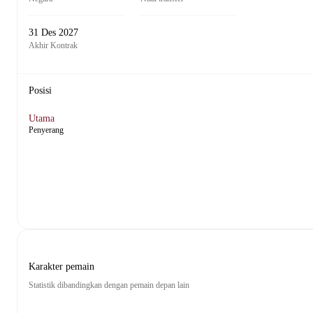
31 Des 2027
Akhir Kontrak
Posisi
Utama
Penyerang
Karakter pemain
Statistik dibandingkan dengan pemain depan lain