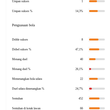
Umpan sukses
1
Umpan sukses %
14,3%
Penguasaan bola
Drible sukses
8
Dribel sukses %
47,1%
Menang duel
40
Menang duel %
26,1%
Memenangkan bola udara
22
Duel udara dimenangkan %
24,7%
Sentuhan
452
Sentuhan di kotak lawan
66