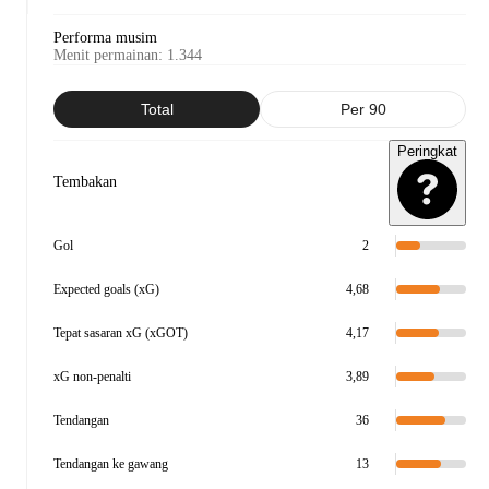
Performa musim
Menit permainan
:
1.344
Total
Per 90
Peringkat
Tembakan
Gol
2
Expected goals (xG)
4,68
Tepat sasaran xG (xGOT)
4,17
xG non-penalti
3,89
Tendangan
36
Tendangan ke gawang
13