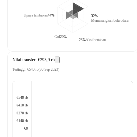
Upaya tembakan
44%
32%
Memenangkan bola udara
Gol
20%
23%
Aksi bertahan
Nilai transfer
:
€293,9 rb
Tertinggi
:
€540 rb
(
30 Sep 2023
)
€540 rb
€410 rb
€270 rb
€140 rb
€0