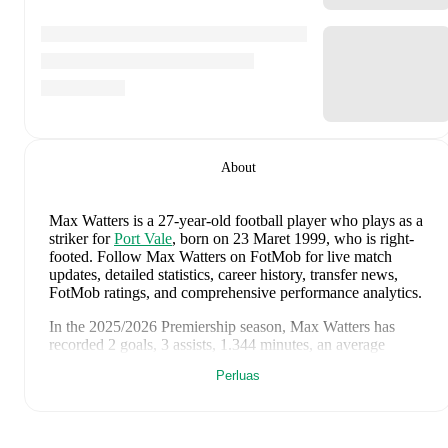
About
Max Watters
is a 27-year-old football player who plays as a
striker
for
Port Vale
, born on 23 Maret 1999, who is right-
footed
.
Follow Max Watters on FotMob for live match
updates, detailed statistics, career history, transfer news,
FotMob ratings, and comprehensive performance analytics.
In the
2025/2026
Premiership
season,
Max Watters
has
recorded
2 goals, 3 assists, 1.344 minutes, an average
FotMob rating of 6.456666666666668, 1 yellow card
.
Perluas
Max Watters
scores highly on
Assists
,
Started
,
and
Minutes
compared to
strikers
in the
Premiership
.