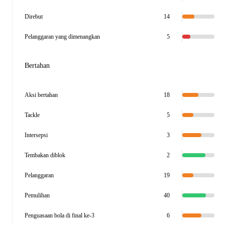
Direbut
14
Pelanggaran yang dimenangkan
5
Bertahan
Aksi bertahan
18
Tackle
5
Intersepsi
3
Tembakan diblok
2
Pelanggaran
19
Pemulihan
40
Penguasaan bola di final ke-3
6