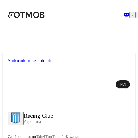
Langsung ke konten utama
Sinkronkan ke kalender
Ikuti
Racing Club
Argentina
Gambaran umum
Tabel
Tim
Transfer
Riwayat