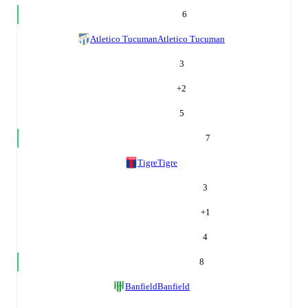
6
Atletico Tucuman
Atletico Tucuman
3
+
2
5
7
Tigre
Tigre
3
+
1
4
8
Banfield
Banfield