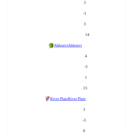
3
-1
3
14
Aldosivi
Aldosivi
4
-3
1
15
River Plate
River Plate
3
-3
0