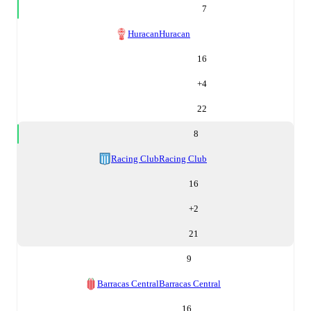
7
Huracan
Huracan
16
+
4
22
8
Racing Club
Racing Club
16
+
2
21
9
Barracas Central
Barracas Central
16