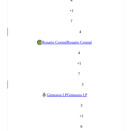
4
+
1
7
4
Rosario Central
Rosario Central
4
+
1
7
5
Gimnasia LP
Gimnasia LP
3
+
1
6