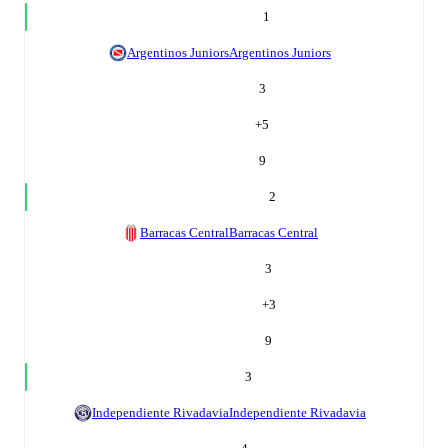
1
Argentinos Juniors
Argentinos Juniors
3
+
5
9
2
Barracas Central
Barracas Central
3
+
3
9
3
Independiente Rivadavia
Independiente Rivadavia