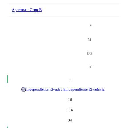
Apertura - Grup B
#
M
DG
PT
1
Independiente Rivadavia
Independiente Rivadavia
16
+
14
34