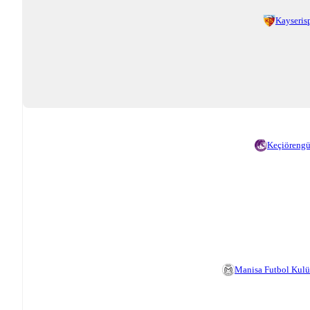
Kayseris
Keçiöreng
Manisa Futbol Kul