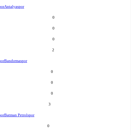
por
Antalyaspor
0
0
0
2
por
Bandırmaspor
0
0
0
3
por
Batman Petrolspor
0