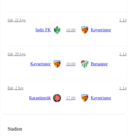
Sab, 22 Agu
1. Lig
Igdir FK
16.00
Kayserispor
Sab, 29 Agu
1. Lig
Kayserispor
16.00
Bursaspor
Rab, 2 Sep
1. Lig
Karagümrük
17.00
Kayserispor
Stadion