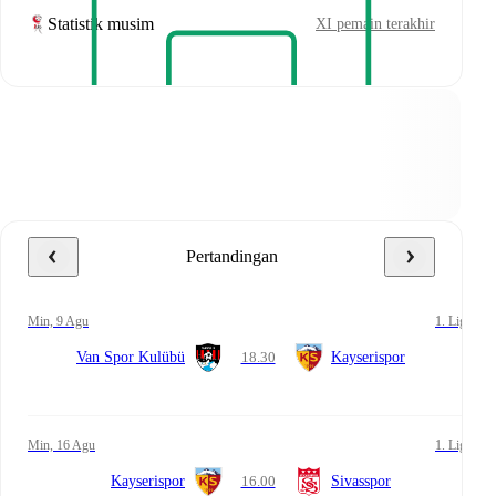
Statistik musim
XI pemain terakhir
Pertandingan
Min, 9 Agu
1. Lig
Van Spor Kulübü
18.30
Kayserispor
Min, 16 Agu
1. Lig
Kayserispor
16.00
Sivasspor