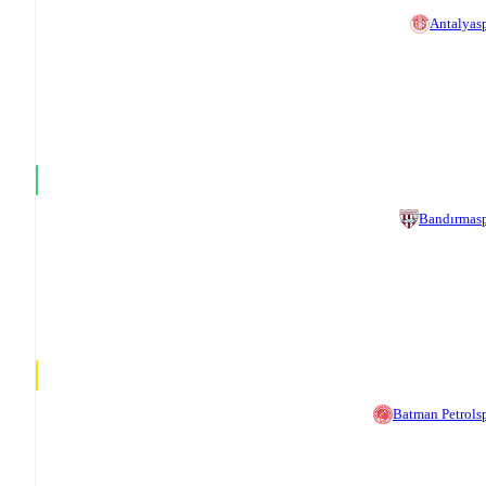
Antalyas
Bandırmas
Batman Petrols