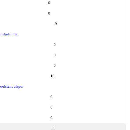
0
0
9
 FK
Igdir FK
0
0
0
10
por
Istanbulspor
0
0
0
11