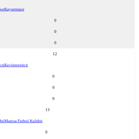
por
Kayserispor
0
0
0
12
ücü
Keçiörengücü
0
0
0
13
übü
Manisa Futbol Kulübü
0