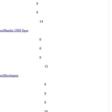
0
0
14
por
Mardin 1969 Spor
0
0
0
15
por
Muglaspor
0
0
0
16