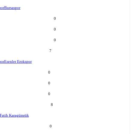
por
Bursaspor
0
0
0
7
por
Esenler Erokspor
0
0
0
8
Fatih Karagümrük
0