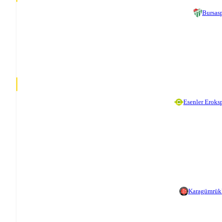
Bursas
Esenler Eroks
Karagümrük