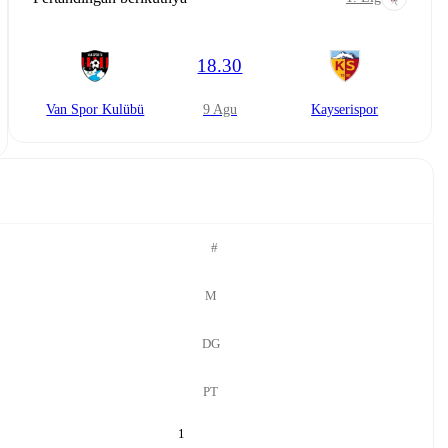
18.30
Van Spor Kulübü
9 Agu
Kayserispor
#
M
DG
PT
1