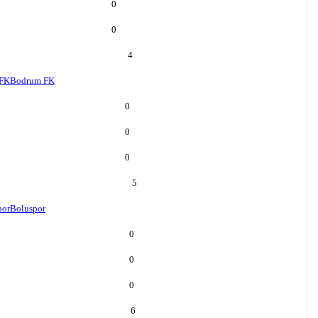
0
0
4
FK
Bodrum FK
0
0
0
5
por
Boluspor
0
0
0
6