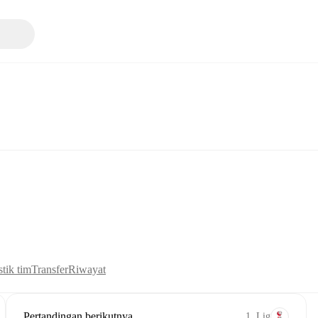
stik tim
Transfer
Riwayat
Pertandingan berikutnya
1. Lig