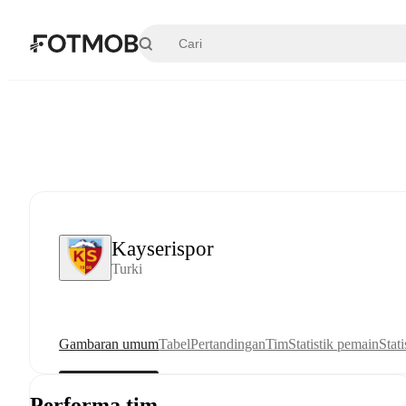
Langsung ke konten utama
Kayserispor
Turki
Gambaran umum
Tabel
Pertandingan
Tim
Statistik pemain
Stati
Performa tim