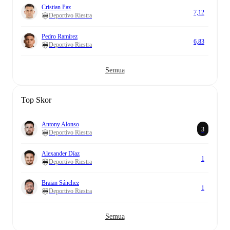
Cristian Paz
7,12
Deportivo Riestra
Pedro Ramírez
6,83
Deportivo Riestra
Semua
Top Skor
Antony Alonso
3
Deportivo Riestra
Alexander Díaz
1
Deportivo Riestra
Braian Sánchez
1
Deportivo Riestra
Semua