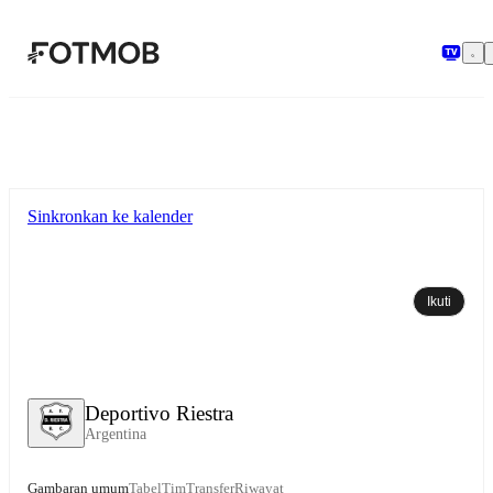
Langsung ke konten utama
Sinkronkan ke kalender
Ikuti
Deportivo Riestra
Argentina
Gambaran umum
Tabel
Tim
Transfer
Riwayat