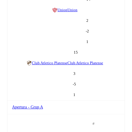
Union
Union
2
-2
1
15
Club Atletico Platense
Club Atletico Platense
3
-5
1
Apertura - Grup A
#