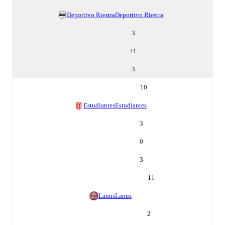
Deportivo Riestra
Deportivo Riestra
3
+
1
3
10
Estudiantes
Estudiantes
3
0
3
11
Lanus
Lanus
2