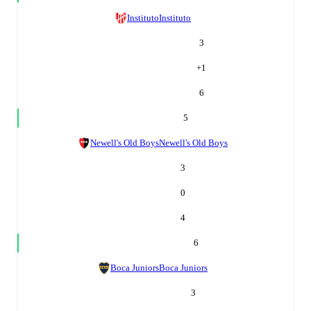
Instituto
Instituto
3
+
1
6
5
Newell's Old Boys
Newell's Old Boys
3
0
4
6
Boca Juniors
Boca Juniors
3