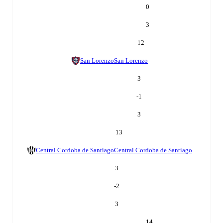
0
3
12
San Lorenzo
San Lorenzo
3
-1
3
13
Central Cordoba de Santiago
Central Cordoba de Santiago
3
-2
3
14