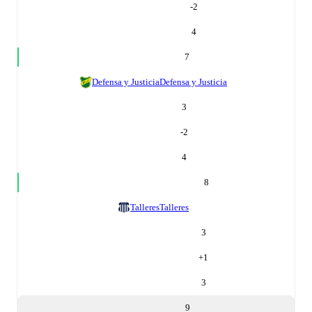
-2
4
7
Defensa y Justicia
Defensa y Justicia
3
-2
4
8
Talleres
Talleres
3
+
1
3
9