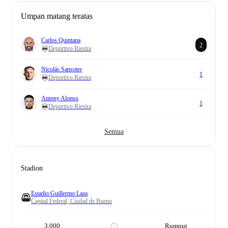
Umpan matang teratas
Carlos Quintana
2
Deportivo Riestra
Nicolás Sansotre
1
Deportivo Riestra
Antony Alonso
1
Deportivo Riestra
Semua
Stadion
Estadio Guillermo Laza
Capital Federal, Ciudad de Bueno
3.000
Rumput