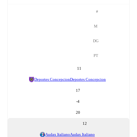
#
M
DG
PT
11
Deportes Concepcion
Deportes Concepcion
17
-4
20
12
Audax Italiano
Audax Italiano