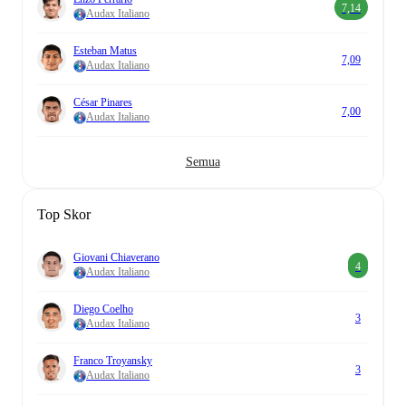
7,14
Audax Italiano
Esteban Matus
7,09
Audax Italiano
César Pinares
7,00
Audax Italiano
Semua
Top Skor
Giovani Chiaverano
4
Audax Italiano
Diego Coelho
3
Audax Italiano
Franco Troyansky
3
Audax Italiano