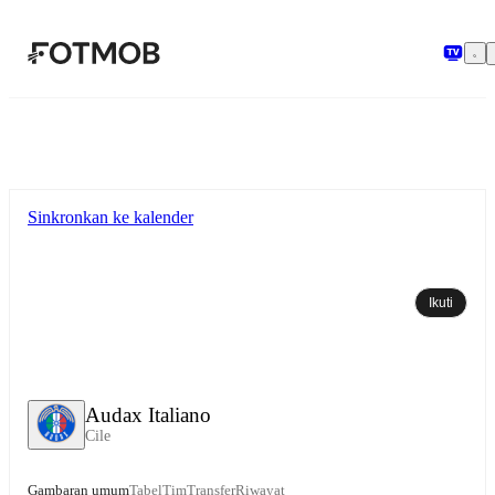
Langsung ke konten utama
Sinkronkan ke kalender
Ikuti
Audax Italiano
Cile
Gambaran umum
Tabel
Tim
Transfer
Riwayat