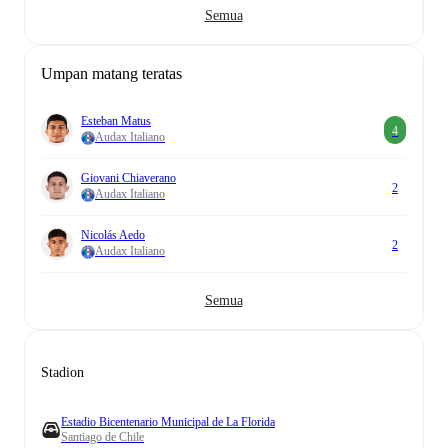
Semua
Umpan matang teratas
Esteban Matus
4
Audax Italiano
Giovani Chiaverano
2
Audax Italiano
Nicolás Aedo
2
Audax Italiano
Semua
Stadion
Estadio Bicentenario Municipal de La Florida
Santiago de Chile