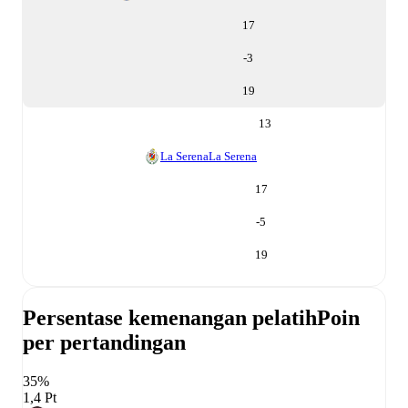
17
-3
19
13
La Serena
La Serena
17
-5
19
Persentase kemenangan pelatih
Poin
per pertandingan
35%
1,4 Pt