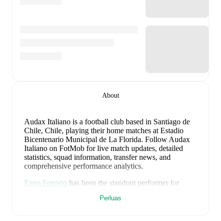
About
Audax Italiano is a football club
based in Santiago de
Chile, Chile
, playing their home matches at Estadio
Bicentenario Municipal de La Florida
.
Follow Audax
Italiano on FotMob for live match updates, detailed
statistics, squad information, transfer news, and
comprehensive performance analytics.
Enzo Ferrario
has been the standout performer for
Audax Italiano
in league play
this season with a rating
Perluas
of
7.14
.
Esteban Matus
and
César Pinares
have also
impressed with ratings of
7.09
and
7.00
respectively.