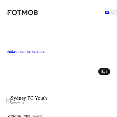
Langsung ke konten utama
Sinkronkan ke kalender
Ikuti
Sydney FC Youth
Australia
Gambaran umum
Riwayat