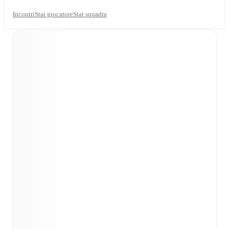
Incontri
Stat giocatore
Stat squadra