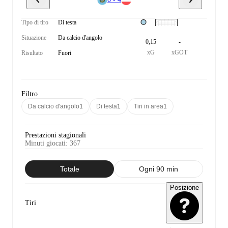
Tipo di tiro
Di testa
Situazione
Da calcio d'angolo
0,15
-
xG
xGOT
Risultato
Fuori
Filtro
Da calcio d'angolo
1
Di testa
1
Tiri in area
1
Prestazioni stagionali
Minuti giocati
:
367
Totale
Ogni 90 min
Posizione
Tiri