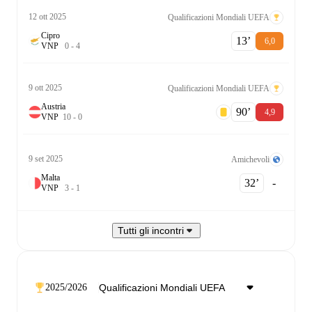
12 ott 2025
Qualificazioni Mondiali UEFA
Cipro
13‎’‎
6,0
V
N
P
0
-
4
9 ott 2025
Qualificazioni Mondiali UEFA
Austria
90‎’‎
4,9
V
N
P
10
-
0
9 set 2025
Amichevoli
Malta
32‎’‎
-
V
N
P
3
-
1
Tutti gli incontri
2025/2026