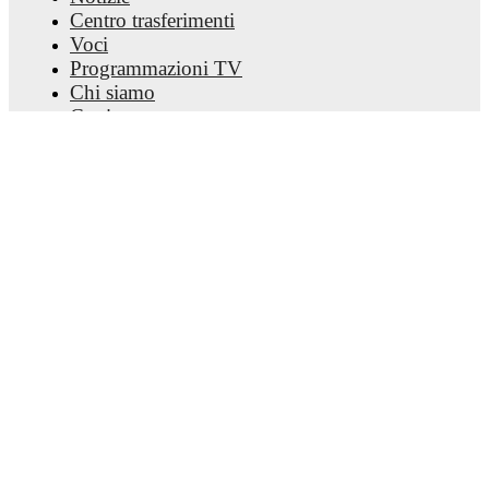
Centro trasferimenti
Voci
Programmazioni TV
Chi siamo
Carriere
Pubblicizza
Lineup Builder
FAQ
Classifiche uomini FIFA
Classifiche donne FIFA
Predittivo
Newsletter
Scarica l'app