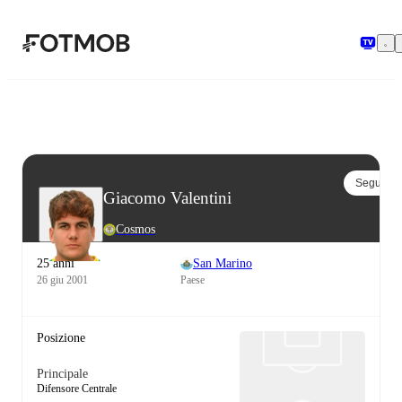
Vai al contenuto principale
Segui
Giacomo Valentini
Cosmos
25 anni
San Marino
26 giu 2001
Paese
Posizione
Principale
Difensore Centrale