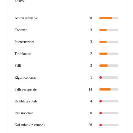
Difesa
Azioni difensive
38
Contrasti
3
Intercettazioni
3
Tiri bloccati
2
Falli
3
Rigori concessi
1
Palle recuperate
14
Dribbling subiti
4
Reti inviolate
0
Gol subiti (in campo)
26