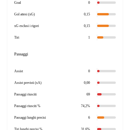
Goal
0
Gol attesi (xG)
0,15
xG esclusi i rigori
0,15
Tiri
1
Passaggi
Assist
0
Assist previsti (xA)
0,00
Passaggi riusciti
69
Passaggi riusciti %
74,2%
Passaggi lunghi precisi
6
Tiri lunghi precisi %
31,6%