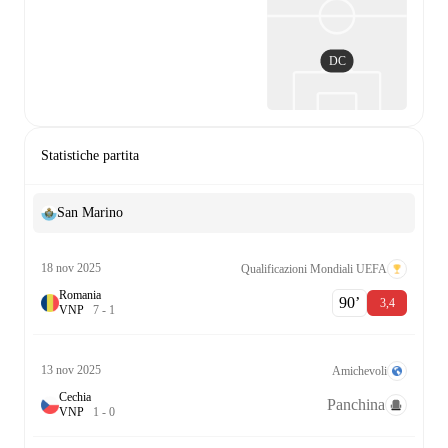
DC
Statistiche partita
San Marino
18 nov 2025
Qualificazioni Mondiali UEFA
Romania
90‎’‎
3,4
V
N
P
7
-
1
13 nov 2025
Amichevoli
Cechia
Panchina
V
N
P
1
-
0