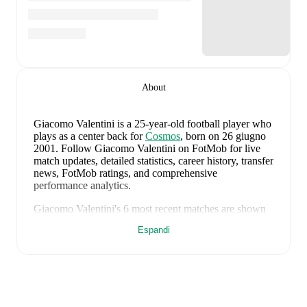
About
Giacomo Valentini
is a 25-year-old football player who
plays as a center back
for
Cosmos
, born on 26 giugno
2001
.
Follow Giacomo Valentini on FotMob for live
match updates, detailed statistics, career history, transfer
news, FotMob ratings, and comprehensive
performance analytics.
Giacomo Valentini
's
6
most recent matches are shown
below. Visit each match page for full details including
Espandi
lineups, match events, and advanced statistics:
18 novembre 2025
:
1
-
7
loss
away at
Romania
(
90
minutes
,
3.4 FotMob rating
)
13 novembre 2025
:
0
-
1
loss
away at
Czechia
(
unused substitute
)