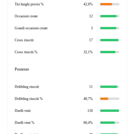
Tiri lunghi precisi %
42,6%
Occasioni create
12
Grandi occasioni create
3
Cross riusciti
17
Cross riusciti %
32,1%
Possesso
Dribbling riusciti
11
Dribbling riusciti %
40,7%
Duelli vinti
110
Duelli vinti %
60,4%