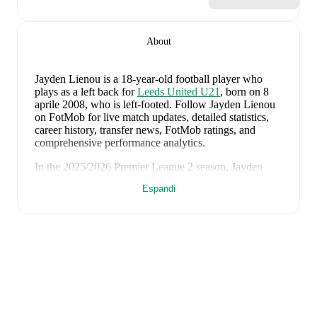
About
Jayden Lienou
is a 18-year-old football player who
plays as a left back
for
Leeds United U21
, born on 8
aprile 2008, who is left-footed
.
Follow Jayden Lienou
on FotMob for live match updates, detailed statistics,
career history, transfer news, FotMob ratings, and
comprehensive performance analytics.
In the
2025/2026
Premier League 2
season,
Jayden
Lienou
has recorded
0 goals, 1 assist, 1646 minutes, an
Espandi
average FotMob rating of 6.58, 5 yellow cards
.
Jayden Lienou
scores highly on
Minutes
,
Started
,
and
Matches
compared to
left backs
in the
Premier League
2
.
Jayden Lienou
's
10
most recent matches are shown
below. Visit each match page for full details including
lineups, match events, and advanced statistics:
2 agosto 2026
:
4
-
2
win
away at
Liverpool
(
7