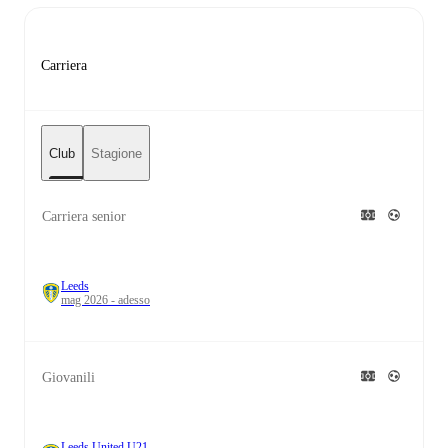
Carriera
Club
Stagione
Carriera senior
Leeds
mag 2026 - adesso
Giovanili
Leeds United U21