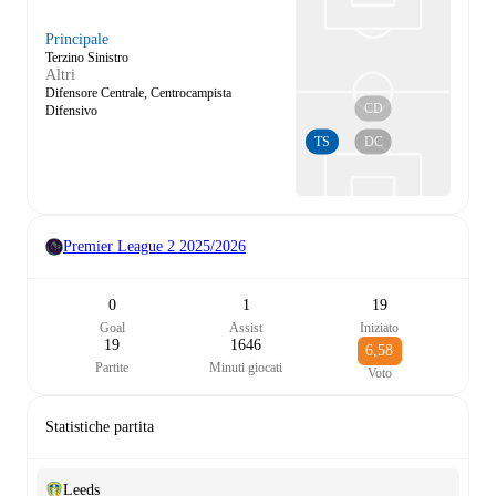
Principale
Terzino Sinistro
Altri
Difensore Centrale, Centrocampista
CD
Difensivo
TS
DC
Premier League 2
2025/2026
0
1
19
Goal
Assist
Iniziato
19
1646
6,58
Partite
Minuti giocati
Voto
Statistiche partita
Leeds