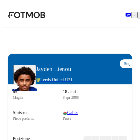
Vai al contenuto principale
Segui
Jayden Lienou
Leeds United U21
65
18 anni
Maglia
8 apr 2008
Sinistro
Galles
Piede preferito
Paese
Posizione