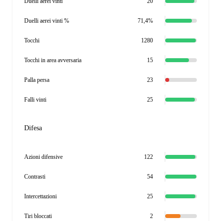
Duelli aerei vinti
20
Duelli aerei vinti %
71,4%
Tocchi
1280
Tocchi in area avversaria
15
Palla persa
23
Falli vinti
25
Difesa
Azioni difensive
122
Contrasti
54
Intercettazioni
25
Tiri bloccati
2