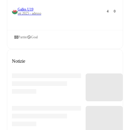
Galles U19
4
0
ott 2025 - adesso
Partite
Goal
Notizie