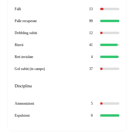
Falli
13
Palle recuperate
99
Dribbling subiti
12
Rinvii
41
Reti inviolate
4
Gol subiti (in campo)
37
Disciplina
Ammonizioni
5
Espulsioni
0