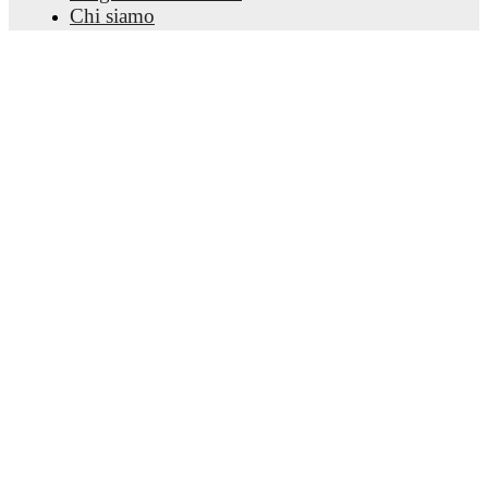
Chi siamo
Carriere
Pubblicizza
Lineup Builder
FAQ
Classifiche uomini FIFA
Classifiche donne FIFA
Predittivo
Newsletter
Scarica l'app