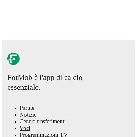
comprehensive coverage including standings, fixtures,
top scorers, and detailed team statistics.
FotMob provides comprehensive coverage of
Jayden
Lienou
, including career statistics, match-by-match
ratings, transfer history, market value trends, and
detailed performance analytics.
Follow Jayden Lienou
to receive notifications about upcoming matches, goals,
and other key events.
FotMob è l'app di calcio
essenziale.
Partite
Notizie
Centro trasferimenti
Voci
Programmazioni TV