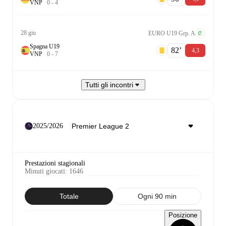
V
N
P
0
-
4
28 giu
EURO U19 Grp. A
Spagna U19
82‎’‎
4,3
V
N
P
0
-
7
Tutti gli incontri
2025/2026
Prestazioni stagionali
Minuti giocati
:
1646
Totale
Ogni 90 min
Posizione