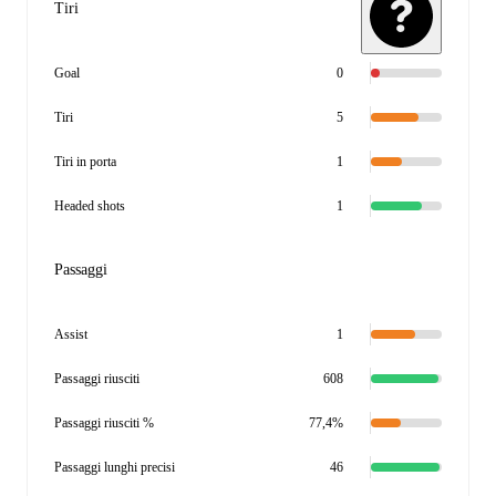
Tiri
Goal
0
Tiri
5
Tiri in porta
1
Headed shots
1
Passaggi
Assist
1
Passaggi riusciti
608
Passaggi riusciti %
77,4%
Passaggi lunghi precisi
46