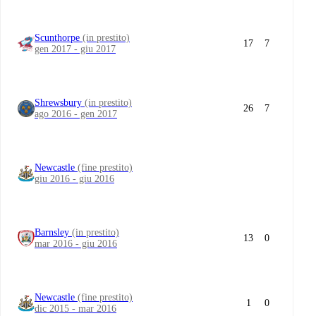
Scunthorpe
(in prestito)
17
7
gen 2017 - giu 2017
Shrewsbury
(in prestito)
26
7
ago 2016 - gen 2017
Newcastle
(fine prestito)
giu 2016 - giu 2016
Barnsley
(in prestito)
13
0
mar 2016 - giu 2016
Newcastle
(fine prestito)
1
0
dic 2015 - mar 2016