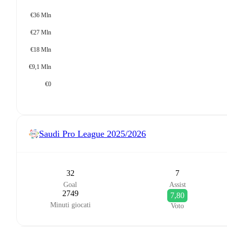
€36 Mln
€27 Mln
€18 Mln
€9,1 Mln
€0
Saudi Pro League
2025/2026
32
7
Goal
Assist
2749
7,80
Minuti giocati
Voto