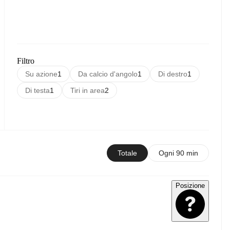
Filtro
Su azione
1
Da calcio d'angolo
1
Di destro
1
Di testa
1
Tiri in area
2
Totale
Ogni 90 min
Posizione