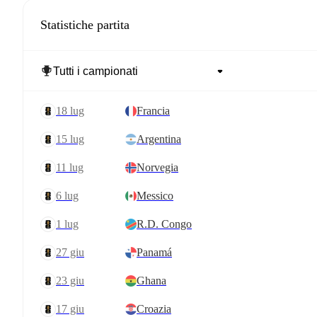
Statistiche partita
18 lug
Francia
15 lug
Argentina
11 lug
Norvegia
6 lug
Messico
1 lug
R.D. Congo
27 giu
Panamá
23 giu
Ghana
17 giu
Croazia