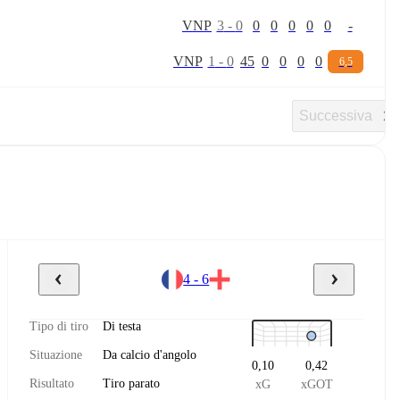
V
N
P
3
-
0
0
0
0
0
0
-
V
N
P
1
-
0
45
0
0
0
0
6,5
Successiva
4 - 6
Tipo di tiro
Di testa
Situazione
Da calcio d'angolo
0,10
0,42
Risultato
Tiro parato
xG
xGOT