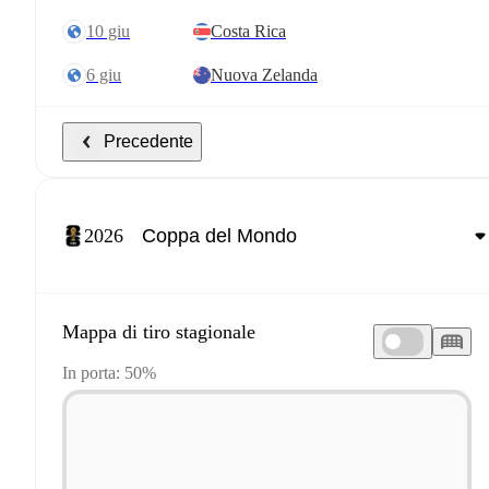
10 giu
Costa Rica
6 giu
Nuova Zelanda
Precedente
2026
Mappa di tiro stagionale
In porta: 50%