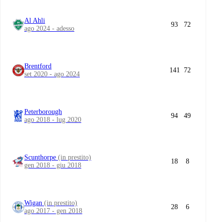
Al Ahli
93
72
ago 2024 - adesso
Brentford
141
72
set 2020 - ago 2024
Peterborough
94
49
ago 2018 - lug 2020
Scunthorpe
(in prestito)
18
8
gen 2018 - giu 2018
Wigan
(in prestito)
28
6
ago 2017 - gen 2018