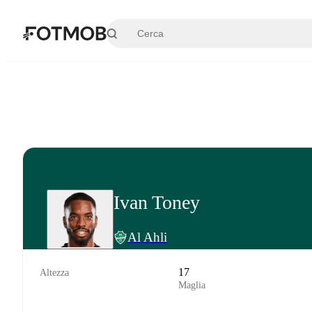
Vai al contenuto principale
Ivan Toney
Al Ahli
17
Altezza
Maglia