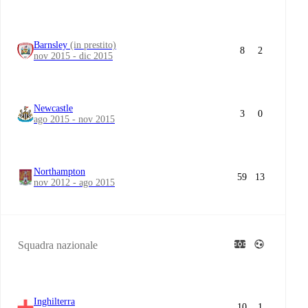
Barnsley
(in prestito)
8
2
nov 2015 - dic 2015
Newcastle
3
0
ago 2015 - nov 2015
Northampton
59
13
nov 2012 - ago 2015
Squadra nazionale
Inghilterra
10
1