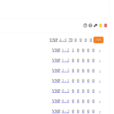
V
N
P
4
-
6
79
0
0
0
0
6,9
V
N
P
1
-
2
1
0
0
0
0
-
V
N
P
1
-
2
0
0
0
0
0
-
V
N
P
2
-
3
0
0
0
0
0
-
V
N
P
2
-
1
0
0
0
0
0
-
V
N
P
0
-
2
0
0
0
0
0
-
V
N
P
0
-
0
0
0
0
0
0
-
V
N
P
4
-
2
0
0
0
0
0
-