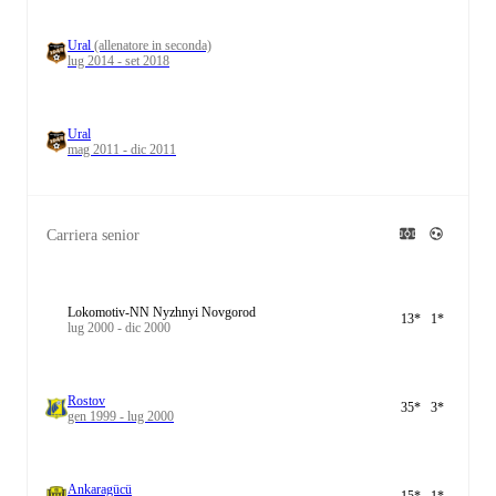
Ural
(allenatore in seconda)
lug 2014 - set 2018
Ural
mag 2011 - dic 2011
Carriera senior
Lokomotiv-NN Nyzhnyi Novgorod
13
*
1
*
lug 2000 - dic 2000
Rostov
35
*
3
*
gen 1999 - lug 2000
Ankaragücü