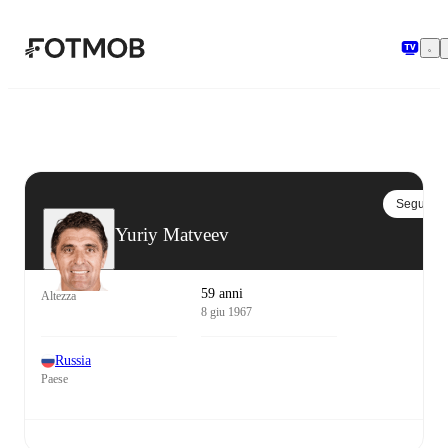
Vai al contenuto principale
Segui
Yuriy Matveev
59 anni
Altezza
8 giu 1967
Russia
Paese