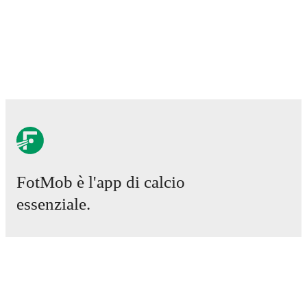
FotMob è l'app di calcio
essenziale.
Partite
Notizie
Centro trasferimenti
Voci