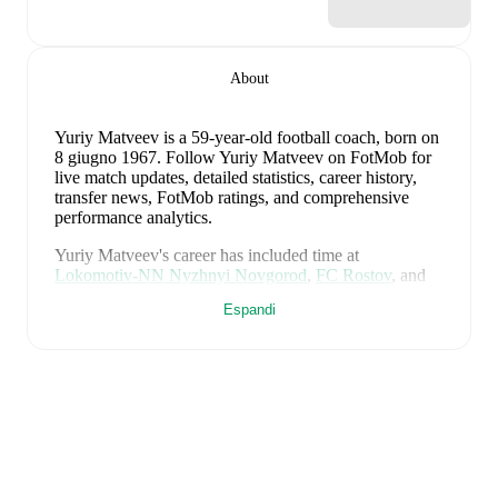
About
Yuriy Matveev
is a 59-year-old football coach
, born on
8 giugno 1967
.
Follow Yuriy Matveev on FotMob for
live match updates, detailed statistics, career history,
transfer news, FotMob ratings, and comprehensive
performance analytics.
Yuriy Matveev
's career has included time at
Lokomotiv-NN Nyzhnyi Novgorod
,
FC Rostov
,
and
Ankaragücü
as a player and
FK Uralets TS Nizhnyi
Espandi
Tagil
,
Ural
,
and
Ural II
as a coach.
FotMob provides comprehensive coverage of
Yuriy
Matveev
, including career statistics, match-by-match
ratings, transfer history, market value trends, and
detailed performance analytics.
Follow Yuriy Matveev
to receive notifications about upcoming matches, goals,
and other key events.